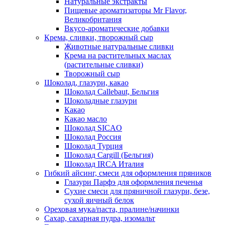
Натуральные экстракты
Пищевые ароматизаторы Mr Flavor,
Великобритания
Вкусо-ароматические добавки
Крема, сливки, творожный сыр
Животные натуральные сливки
Крема на растительных маслах
(растительные сливки)
Творожный сыр
Шоколад, глазури, какао
Шоколад Callebaut, Бельгия
Шоколадные глазури
Какао
Какао масло
Шоколад SICAO
Шоколад Россия
Шоколад Турция
Шоколад Cargill (Бельгия)
Шоколад IRCA Италия
Гибкий айсинг, смеси для оформления пряников
Глазури Парфэ для оформления печенья
Сухие смеси для пряничной глазури, безе,
сухой яичный белок
Ореховая мука/паста, пралине/начинки
Сахар, сахарная пудра, изомальт