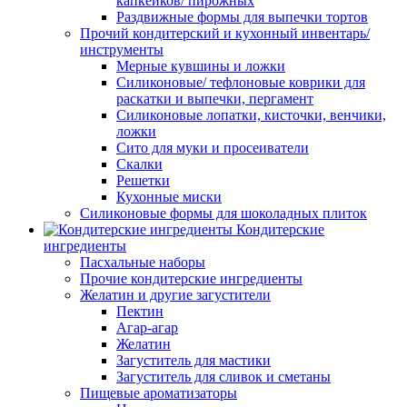
капкейков/ пирожных
Раздвижные формы для выпечки тортов
Прочий кондитерский и кухонный инвентарь/
инструменты
Мерные кувшины и ложки
Силиконовые/ тефлоновые коврики для
раскатки и выпечки, пергамент
Силиконовые лопатки, кисточки, венчики,
ложки
Сито для муки и просеиватели
Скалки
Решетки
Кухонные миски
Силиконовые формы для шоколадных плиток
Кондитерские
ингредиенты
Пасхальные наборы
Прочие кондитерские ингредиенты
Желатин и другие загустители
Пектин
Агар-агар
Желатин
Загуститель для мастики
Загуститель для сливок и сметаны
Пищевые ароматизаторы