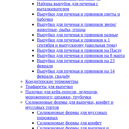
Наборы вырубок для печенья с
выталкивателем
Вырубки для печенья и пряников цветы и
бабочки
Вырубки для печенья и пряников звери/
животные, рыбы, птицы
Вырубки для печенья и пряников разные
Вырубки для печенья и пряников к 1
сентября и выпускному (школьная тема)
Вырубки для печенья и пряников на Пасху
Вырубки для печенья и пряников на 8 марта
Вырубки для печенья и пряников на 23
февраля
Вырубки для печенья и пряников на 14
февраля, свадьбу
Кондитерские термометры
Трафареты для выпечки
Палочки для кейк-попсов, леденцов,
мороженного; шпажки, трубочки
Силиконовые формы для выпечки, конфет и
муссовых тортов
Силиконовые формы для муссовых
пирожных
Силиконовые формы для конфет
Силиконовые формы для выпечки и