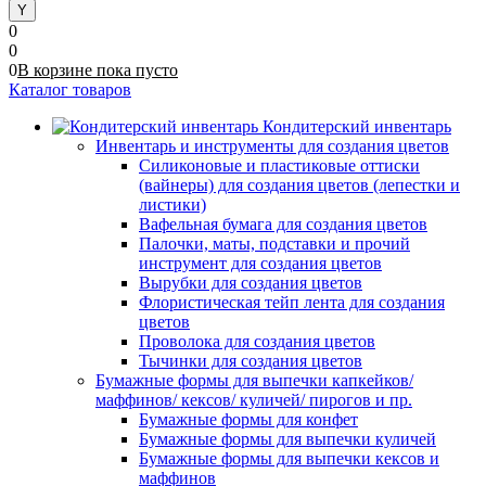
0
0
0
В корзине
пока
пусто
Каталог товаров
Кондитерский инвентарь
Инвентарь и инструменты для создания цветов
Силиконовые и пластиковые оттиски
(вайнеры) для создания цветов (лепестки и
листики)
Вафельная бумага для создания цветов
Палочки, маты, подставки и прочий
инструмент для создания цветов
Вырубки для создания цветов
Флористическая тейп лента для создания
цветов
Проволока для создания цветов
Тычинки для создания цветов
Бумажные формы для выпечки капкейков/
маффинов/ кексов/ куличей/ пирогов и пр.
Бумажные формы для конфет
Бумажные формы для выпечки куличей
Бумажные формы для выпечки кексов и
маффинов