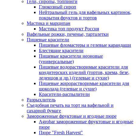
Гели, сиропы, топпинги
Глюкозный сироп
Нейтральный гель для вафельных картинок,
покрытия фруктов и тортов
Мастика и марципан
Мастика топ продукт Россия
Вафельные рожки, печенье, тарталетки
Пищевые красители
Пищевые фломастеры и гелевые карандаши
Блестящие красители
Пищевые красители неоновые
(универсальные)
Пищевые водорастворимые красители для
кондитерских изделий (тортов, крема, безе,
леденцов и др.) (гелевые и сухие)
Пищевые жирорастворимые красители для
шоколада (гелевые и сухие)
Красители-распылители
Разрыхлитель
Съедобная печать на торт на вафельной и
сахарной бумаге
Замороженные фруктовые и ягодные пюре
Agrobar замороженные фруктовые и ягодные
пюре
Пюре "Fresh Harvest"