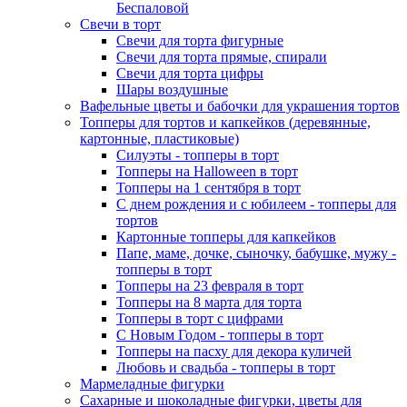
Беспаловой
Свечи в торт
Свечи для торта фигурные
Свечи для торта прямые, спирали
Свечи для торта цифры
Шары воздушные
Вафельные цветы и бабочки для украшения тортов
Топперы для тортов и капкейков (деревянные,
картонные, пластиковые)
Силуэты - топперы в торт
Топперы на Halloween в торт
Топперы на 1 сентября в торт
С днем рождения и с юбилеем - топперы для
тортов
Картонные топперы для капкейков
Папе, маме, дочке, сыночку, бабушке, мужу -
топперы в торт
Топперы на 23 февраля в торт
Топперы на 8 марта для торта
Топперы в торт с цифрами
С Новым Годом - топперы в торт
Топперы на пасху для декора куличей
Любовь и свадьба - топперы в торт
Мармеладные фигурки
Сахарные и шоколадные фигурки, цветы для