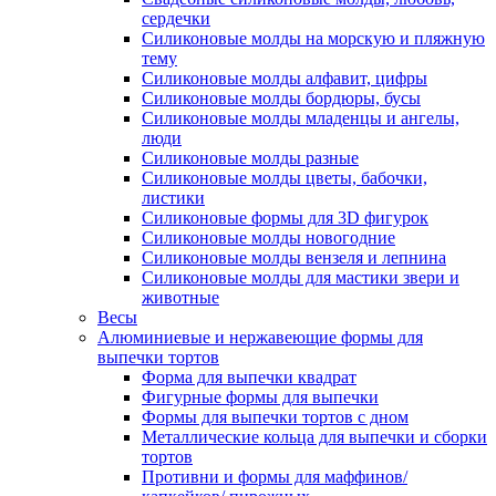
сердечки
Силиконовые молды на морскую и пляжную
тему
Силиконовые молды алфавит, цифры
Силиконовые молды бордюры, бусы
Силиконовые молды младенцы и ангелы,
люди
Силиконовые молды разные
Силиконовые молды цветы, бабочки,
листики
Силиконовые формы для 3D фигурок
Силиконовые молды новогодние
Силиконовые молды вензеля и лепнина
Силиконовые молды для мастики звери и
животные
Весы
Алюминиевые и нержавеющие формы для
выпечки тортов
Форма для выпечки квадрат
Фигурные формы для выпечки
Формы для выпечки тортов с дном
Металлические кольца для выпечки и сборки
тортов
Противни и формы для маффинов/