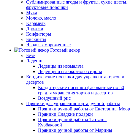
Сублимированные ягоды и фрукты, сухие цветы,
фруктовые порошки
Мука
Молоко, масло
Карамель
Дрожжи
Конфитюры
Бисквиты
Ягоды замороженные
Готовый декор
Безе
Леденцы
Леденцы из изомальта
Леденцы из глюкозного сиропа
Кондитерские посыпки для украшения тортов и
десертов
Кондитерские посыпки фасованные по 50
гр. для украшения тортов и десертов
Воздушный рис
Пряники для украшения торта ручной работы
Пряники ручной работы от Екатерины Моор
Пряники Сладкие подарки
Пряники ручной работы Татьяны
Курбаковой
Пряники ручной работы от Марины