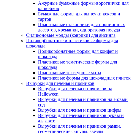
Ажурные бумажные формы-воротнички для
капкейков
Бумажные формы для выпечки кексов и
тартов
Пластиковые стаканчики для порционных
десертов, креманки, одноразовая посуда
Силиконовые молды (коврики) для айсинга
Поликорбонатные и пластиковые формы для
шоколада
Поликорбонатные формы для конфет и
шоколада
Пластиковые тематические формы для
шоколада
Пластиковые текстурные маты
Пластиковые формы для шоколадных плиток
Вырубки для печенья и пряников
Вырубки для печенья и пряников на
Halloween
Вырубки для печенья и пряников на Новый
год
Вырубки для печенья и пряников цифры
Вырубки для печенья и пряников буквы и
алфавит
Вырубки для печенья и пряников рамки,
геометрические фигуры, звезды