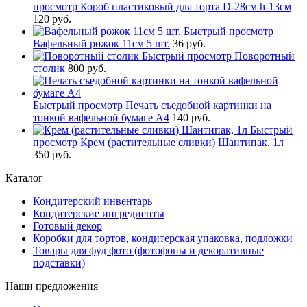
просмотр
Короб пластиковый для торта D-28см h-13см
120 руб.
Быстрый просмотр
Вафельный рожок 11см 5 шт.
36 руб.
Быстрый просмотр
Поворотный
столик
800 руб.
Быстрый просмотр
Печать съедобной картинки на
тонкой вафельной бумаге А4
140 руб.
Быстрый
просмотр
Крем (растительные сливки) Шантипак, 1л
350 руб.
Каталог
Кондитерский инвентарь
Кондитерские ингредиенты
Готовый декор
Коробки для тортов, кондитерская упаковка, подложки
Товары для фуд фото (фотофоны и декоративные
подставки)
Наши предложения