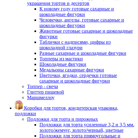
украшения тортов и десертов
К новому году готовые сахарные и
шоколадные фигурки
Человечки, ангелы, готовые сахарные и
шоколадные фигурки
Животные готовые сахарные и шоколадные
фигурки
Таблички с надписями, цифры из
шоколадной глазури
Разные сахарные и шоколадные фигурки
Топперы из мастики
Шоколадные фигурки
Медальоны сахарные фигурки
Цветочки, ягодки, сердечки готовые
сахарные и шоколадные фигурки
Топпер - свеча
Глиттер пищевой
Маршмеллоу
Коробки для тортов, кондитерская упаковка,
подложки
Подложки для торта и пирожных
Подложки для торта усиленные 3,2 и 3,5 мм.
золото/жемчуг, золото/черный, цветные
Подложки для торта прямоугольные и