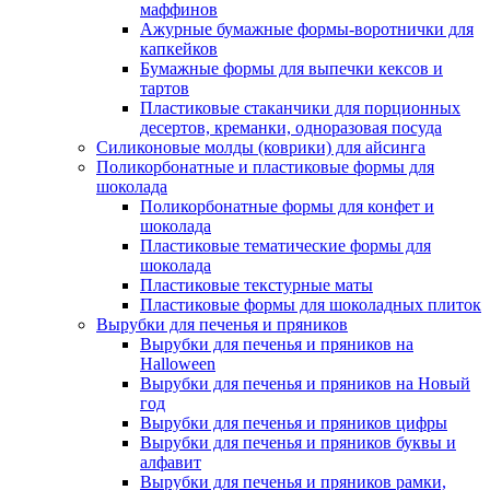
маффинов
Ажурные бумажные формы-воротнички для
капкейков
Бумажные формы для выпечки кексов и
тартов
Пластиковые стаканчики для порционных
десертов, креманки, одноразовая посуда
Силиконовые молды (коврики) для айсинга
Поликорбонатные и пластиковые формы для
шоколада
Поликорбонатные формы для конфет и
шоколада
Пластиковые тематические формы для
шоколада
Пластиковые текстурные маты
Пластиковые формы для шоколадных плиток
Вырубки для печенья и пряников
Вырубки для печенья и пряников на
Halloween
Вырубки для печенья и пряников на Новый
год
Вырубки для печенья и пряников цифры
Вырубки для печенья и пряников буквы и
алфавит
Вырубки для печенья и пряников рамки,