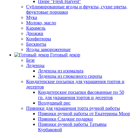
Пюре "Fresh Harvest"
Сублимированные ягоды и фрукты, сухие цветы,
фруктовые порошки
Мука
Молоко, масло
Карамель
Дрожжи
Конфитюры
Бисквиты
Ягоды замороженные
Готовый декор
Безе
Леденцы
Леденцы из изомальта
Леденцы из глюкозного сиропа
Кондитерские посыпки для украшения тортов и
десертов
Кондитерские посыпки фасованные по 50
гр. для украшения тортов и десертов
Воздушный рис
Пряники для украшения торта ручной работы
Пряники ручной работы от Екатерины Моор
Пряники Сладкие подарки
Пряники ручной работы Татьяны
Курбаковой