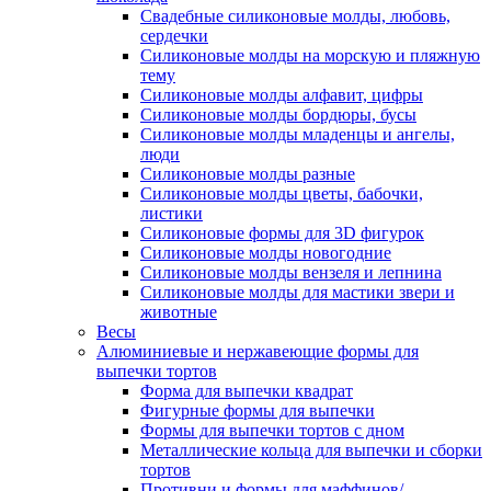
Свадебные силиконовые молды, любовь,
сердечки
Силиконовые молды на морскую и пляжную
тему
Силиконовые молды алфавит, цифры
Силиконовые молды бордюры, бусы
Силиконовые молды младенцы и ангелы,
люди
Силиконовые молды разные
Силиконовые молды цветы, бабочки,
листики
Силиконовые формы для 3D фигурок
Силиконовые молды новогодние
Силиконовые молды вензеля и лепнина
Силиконовые молды для мастики звери и
животные
Весы
Алюминиевые и нержавеющие формы для
выпечки тортов
Форма для выпечки квадрат
Фигурные формы для выпечки
Формы для выпечки тортов с дном
Металлические кольца для выпечки и сборки
тортов
Противни и формы для маффинов/