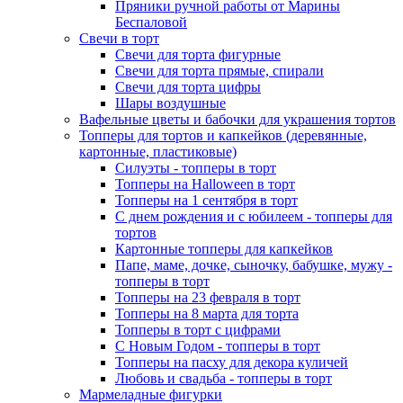
Пряники ручной работы от Марины
Беспаловой
Свечи в торт
Свечи для торта фигурные
Свечи для торта прямые, спирали
Свечи для торта цифры
Шары воздушные
Вафельные цветы и бабочки для украшения тортов
Топперы для тортов и капкейков (деревянные,
картонные, пластиковые)
Силуэты - топперы в торт
Топперы на Halloween в торт
Топперы на 1 сентября в торт
С днем рождения и с юбилеем - топперы для
тортов
Картонные топперы для капкейков
Папе, маме, дочке, сыночку, бабушке, мужу -
топперы в торт
Топперы на 23 февраля в торт
Топперы на 8 марта для торта
Топперы в торт с цифрами
С Новым Годом - топперы в торт
Топперы на пасху для декора куличей
Любовь и свадьба - топперы в торт
Мармеладные фигурки