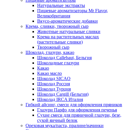
Пищевые ароматизаторы
Натуральные экстракты
Пищевые ароматизаторы Mr Flavor,
Великобритания
Вкусо-ароматические добавки
Крема, сливки, творожный сыр
Животные натуральные сливки
Крема на растительных маслах
(растительные сливки)
Творожный сыр
Шоколад, глазури, какао
Шоколад Callebaut, Бельгия
Шоколадные глазури
Какао
Какао масло
Шоколад SICAO
Шоколад Россия
Шоколад Турция
Шоколад Cargill (Бельгия)
Шоколад IRCA Италия
Гибкий айсинг, смеси для оформления пряников
Глазури Парфэ для оформления печенья
Сухие смеси для пряничной глазури, безе,
сухой яичный белок
Ореховая мука/паста, пралине/начинки