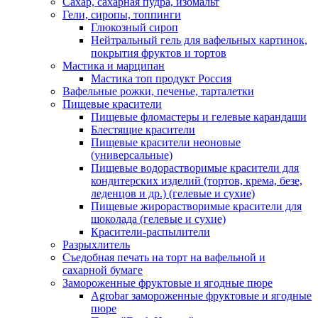
Сахар, сахарная пудра, изомальт
Гели, сиропы, топпинги
Глюкозный сироп
Нейтральный гель для вафельных картинок,
покрытия фруктов и тортов
Мастика и марципан
Мастика топ продукт Россия
Вафельные рожки, печенье, тарталетки
Пищевые красители
Пищевые фломастеры и гелевые карандаши
Блестящие красители
Пищевые красители неоновые
(универсальные)
Пищевые водорастворимые красители для
кондитерских изделий (тортов, крема, безе,
леденцов и др.) (гелевые и сухие)
Пищевые жирорастворимые красители для
шоколада (гелевые и сухие)
Красители-распылители
Разрыхлитель
Съедобная печать на торт на вафельной и
сахарной бумаге
Замороженные фруктовые и ягодные пюре
Agrobar замороженные фруктовые и ягодные
пюре