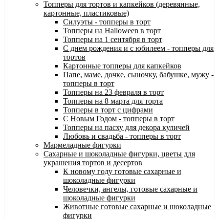
Топперы для тортов и капкейков (деревянные,
картонные, пластиковые)
Силуэты - топперы в торт
Топперы на Halloween в торт
Топперы на 1 сентября в торт
С днем рождения и с юбилеем - топперы для
тортов
Картонные топперы для капкейков
Папе, маме, дочке, сыночку, бабушке, мужу -
топперы в торт
Топперы на 23 февраля в торт
Топперы на 8 марта для торта
Топперы в торт с цифрами
С Новым Годом - топперы в торт
Топперы на пасху для декора куличей
Любовь и свадьба - топперы в торт
Мармеладные фигурки
Сахарные и шоколадные фигурки, цветы для
украшения тортов и десертов
К новому году готовые сахарные и
шоколадные фигурки
Человечки, ангелы, готовые сахарные и
шоколадные фигурки
Животные готовые сахарные и шоколадные
фигурки