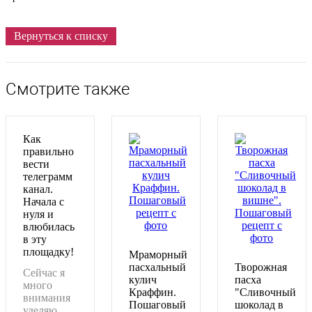
Вернуться к списку
Смотрите также
Как
правильно
вести
телеграмм
канал.
Начала с
нуля и
влюбилась
в эту
площадку!
Мраморный
пасхальный
Творожная
Сейчас я
кулич
пасха
много
Краффин.
"Сливочный
внимания
Пошаговый
шоколад в
уделяю