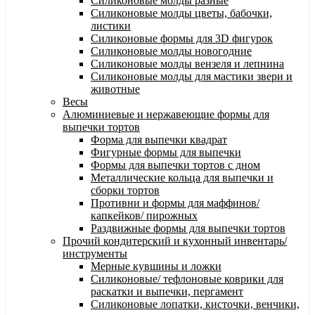
Силиконовые молды разные
Силиконовые молды цветы, бабочки,
листики
Силиконовые формы для 3D фигурок
Силиконовые молды новогодние
Силиконовые молды вензеля и лепнина
Силиконовые молды для мастики звери и
животные
Весы
Алюминиевые и нержавеющие формы для
выпечки тортов
Форма для выпечки квадрат
Фигурные формы для выпечки
Формы для выпечки тортов с дном
Металлические кольца для выпечки и
сборки тортов
Противни и формы для маффинов/
капкейков/ пирожных
Раздвижные формы для выпечки тортов
Прочий кондитерский и кухонный инвентарь/
инструменты
Мерные кувшины и ложки
Силиконовые/ тефлоновые коврики для
раскатки и выпечки, пергамент
Силиконовые лопатки, кисточки, венчики,