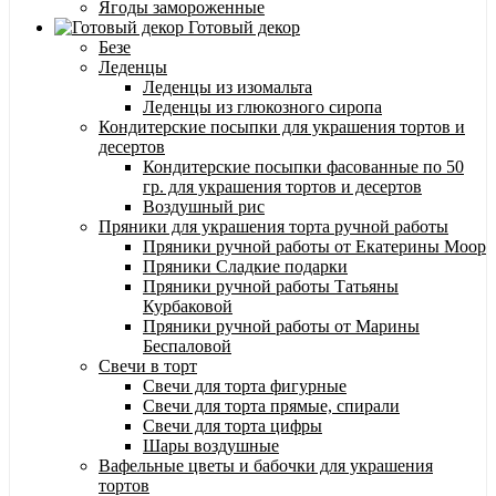
Ягоды замороженные
Готовый декор
Безе
Леденцы
Леденцы из изомальта
Леденцы из глюкозного сиропа
Кондитерские посыпки для украшения тортов и
десертов
Кондитерские посыпки фасованные по 50
гр. для украшения тортов и десертов
Воздушный рис
Пряники для украшения торта ручной работы
Пряники ручной работы от Екатерины Моор
Пряники Сладкие подарки
Пряники ручной работы Татьяны
Курбаковой
Пряники ручной работы от Марины
Беспаловой
Свечи в торт
Свечи для торта фигурные
Свечи для торта прямые, спирали
Свечи для торта цифры
Шары воздушные
Вафельные цветы и бабочки для украшения
тортов