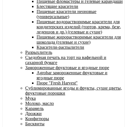
Пищевые фломастеры и гелевые карандаши
Блестящие красители
Пищевые красители неоновые
(универсальные)
Пищевые водорастворимые красители для
кондитерских изделий (тортов, крема, безе,
леденцов и др.) (гелевые и сухие)
Пищевые жирорастворимые красители для
шоколада (гелевые и сухие)
Красители-распылители
Разрыхлитель
Съедобная печать на торт на вафельной и
сахарной бумаге
Замороженные фруктовые и ягодные пюре
Agrobar замороженные фруктовые и
ягодные пюре
Пюре "Fresh Harvest"
Сублимированные ягоды и фрукты, сухие цветы,
фруктовые порошки
Мука
Молоко, масло
Карамель
Дрожжи
Конфитюры
Бисквиты