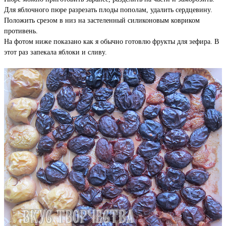
Для яблочного пюре разрезать плоды пополам, удалить сердцевину.
Положить срезом в низ на застеленный силиконовым ковриком
противень.
На фотом ниже показано как я обычно готовлю фрукты для зефира. В
этот раз запекала яблоки и сливу.