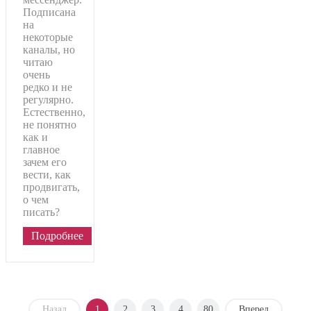
Подписана
на
некоторые
каналы, но
читаю
очень
редко и не
регулярно.
Естественно,
не понятно
как и
главное
зачем его
вести, как
продвигать,
о чем
писать?
Подробнее
Назад
1
2
3
4
80
Вперед