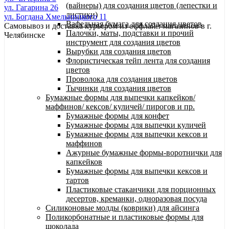
(вайнеры) для создания цветов (лепестки и
ул. Гагарина 26
листики)
ул. Богдана Хмельницкого 11
Вафельная бумага для создания цветов
Самовывоз и доставка курьером из оффлайн магазинов в г.
Палочки, маты, подставки и прочий
Челябинске
инструмент для создания цветов
Вырубки для создания цветов
Флористическая тейп лента для создания
цветов
Проволока для создания цветов
Тычинки для создания цветов
Бумажные формы для выпечки капкейков/
маффинов/ кексов/ куличей/ пирогов и пр.
Бумажные формы для конфет
Бумажные формы для выпечки куличей
Бумажные формы для выпечки кексов и
маффинов
Ажурные бумажные формы-воротнички для
капкейков
Бумажные формы для выпечки кексов и
тартов
Пластиковые стаканчики для порционных
десертов, креманки, одноразовая посуда
Силиконовые молды (коврики) для айсинга
Поликорбонатные и пластиковые формы для
шоколада