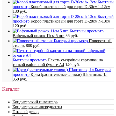
Быстрый
просмотр
Короб пластиковый для торта D-30см h-12см
130 руб.
Быстрый
просмотр
Короб пластиковый для торта D-28см h-13см
120 руб.
Быстрый просмотр
Вафельный рожок 11см 5 шт.
36 руб.
Быстрый просмотр
Поворотный
столик
800 руб.
Быстрый просмотр
Печать съедобной картинки на
тонкой вафельной бумаге А4
140 руб.
Быстрый
просмотр
Крем (растительные сливки) Шантипак, 1л
350 руб.
Каталог
Кондитерский инвентарь
Кондитерские ингредиенты
Готовый декор