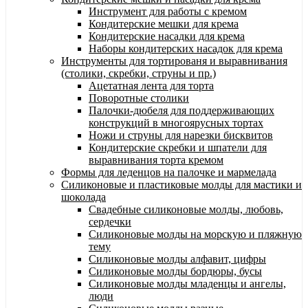
Инструмент для работы с кремом
Кондитерские мешки для крема
Кондитерские насадки для крема
Наборы кондитерских насадок для крема
Инструменты для тортированя и выравнивания
(столики, скребки, струны и пр.)
Ацетатная лента для торта
Поворотные столики
Палочки-дюбеля для поддерживающих
конструкций в многоярусных тортах
Ножи и струны для нарезки бисквитов
Кондитерские скребки и шпатели для
выравнивания торта кремом
Формы для леденцов на палочке и мармелада
Силиконовые и пластиковые молды для мастики и
шоколада
Свадебные силиконовые молды, любовь,
сердечки
Силиконовые молды на морскую и пляжную
тему
Силиконовые молды алфавит, цифры
Силиконовые молды бордюры, бусы
Силиконовые молды младенцы и ангелы,
люди