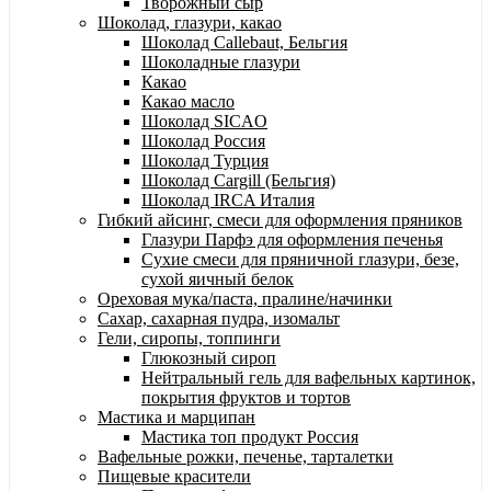
Творожный сыр
Шоколад, глазури, какао
Шоколад Callebaut, Бельгия
Шоколадные глазури
Какао
Какао масло
Шоколад SICAO
Шоколад Россия
Шоколад Турция
Шоколад Cargill (Бельгия)
Шоколад IRCA Италия
Гибкий айсинг, смеси для оформления пряников
Глазури Парфэ для оформления печенья
Сухие смеси для пряничной глазури, безе,
сухой яичный белок
Ореховая мука/паста, пралине/начинки
Сахар, сахарная пудра, изомальт
Гели, сиропы, топпинги
Глюкозный сироп
Нейтральный гель для вафельных картинок,
покрытия фруктов и тортов
Мастика и марципан
Мастика топ продукт Россия
Вафельные рожки, печенье, тарталетки
Пищевые красители