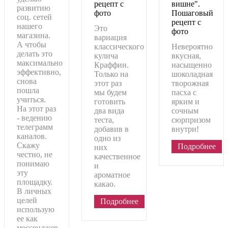
рецепт с
вишне".
развитию
фото
Пошаговый
соц. сетей
рецепт с
нашего
Это
фото
магазина.
вариация
А чтобы
классического
Невероятно
делать это
кулича
вкусная,
максимально
Краффин.
насыщенно
эффективно,
Только на
шоколадная
снова
этот раз
творожная
пошла
мы будем
пасха с
учиться.
готовить
ярким и
На этот раз
два вида
сочным
- ведению
теста,
сюрпризом
телеграмм
добавив в
внутри!
каналов.
одно из
Скажу
Подробнее
них
честно, не
качественное
понимаю
и
эту
ароматное
площадку.
какао.
В личных
целей
Подробнее
использую
ее как
мессенджер.