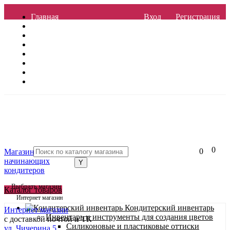
Главная
Вход
Регистрация
Отзывы
Контакты
Услуги
Доставка
О магазине
Гарантия
Полезные статьи
0
0
Магазин для
начинающих
кондитеров
Выбрать магазин
Каталог товаров
Интернет магазин
Кондитерский инвентарь
Интернет магазин
Инвентарь и инструменты для создания цветов
с доставкой почтой и ТК
Силиконовые и пластиковые оттиски
ул. Чичерина 5