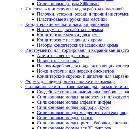
Силиконовые формы Silikomart
Инвентарь и инструменты для работы с мастикой
Палочки, утюжки, резаки и прочий инструмен
Пластиковые вырубки для мастики
Кондитерские мешки и насадки для крема
Инструмент для работы с кремом
Кондитерские мешки для крема
Кондитерские насадки для крема
Наборы кондитерских насадок для крема
Инструменты для тортированя и выравнивания (стол
Ацетатная лента для торта
Поворотные столики
Палочки-дюбеля для поддерживающих констр
Ножи и струны для нарезки бисквитов
Кондитерские скребки и шпатели для выравн
Формы для леденцов на палочке и мармелада
Силиконовые и пластиковые молды для мастики и 
Свадебные силиконовые молды, любовь, серд
Силиконовые молды на морскую и пляжную 
Силиконовые молды алфавит, цифры
Силиконовые молды бордюры, бусы
Силиконовые молды младенцы и ангелы, люд
Силиконовые молды разные
Силиконовые молды цветы, бабочки, листики
Силиконовые формы для 3D фигурок