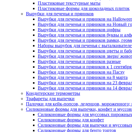
Пластиковые текстурные маты
Пластиковые формы для шоколадных плиток
Вырубки для печенья и пряников
Вырубки для печенья и пряников на Hallowee
Вырубки для печенья и пряников на Новый г
Вырубки для печенья и пряников цифры
Вырубки для печенья и пряников буквы и алф
Вырубки для печенья и пряников рамки, геом
Наборы вырубок для печенья с выталкивател
Вырубки для печенья и пряников цветы и баб
Вырубки для печенья и пряников звери/ живо
Вырубки для печенья и пряников разные
Вырубки для печенья и пряников к 1 сентября
Вырубки для печенья и пряников на Пасху
Вырубки для печенья и пряников на 8 марта
Вырубки для печенья и пряников на 23 февра
Вырубки для печенья и пряников на 14 феврал
Кондитерские термометры
Трафареты для выпечки
Палочки для кейк-попсов, леденцов, мороженного;
Силиконовые формы для выпечки, конфет и муссов
Силиконовые формы для муссовых пирожны
Силиконовые формы для конфет
Силиконовые формы для выпечки и муссовых
Силиконовые формы для бенто тортов