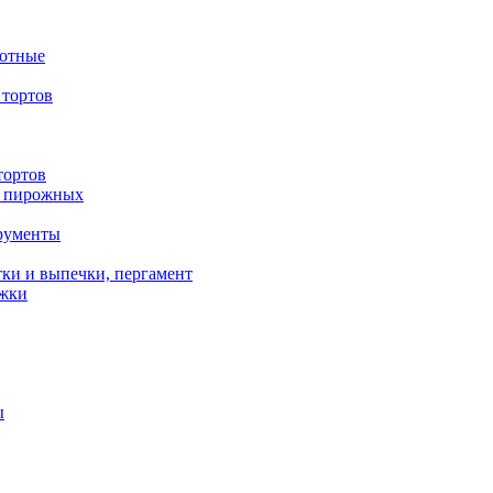
вотные
тортов
тортов
/ пирожных
трументы
ки и выпечки, пергамент
ожки
ы