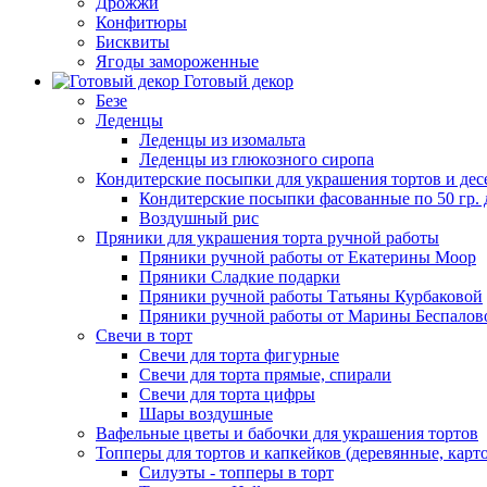
Дрожжи
Конфитюры
Бисквиты
Ягоды замороженные
Готовый декор
Безе
Леденцы
Леденцы из изомальта
Леденцы из глюкозного сиропа
Кондитерские посыпки для украшения тортов и дес
Кондитерские посыпки фасованные по 50 гр. 
Воздушный рис
Пряники для украшения торта ручной работы
Пряники ручной работы от Екатерины Моор
Пряники Сладкие подарки
Пряники ручной работы Татьяны Курбаковой
Пряники ручной работы от Марины Беспалов
Свечи в торт
Свечи для торта фигурные
Свечи для торта прямые, спирали
Свечи для торта цифры
Шары воздушные
Вафельные цветы и бабочки для украшения тортов
Топперы для тортов и капкейков (деревянные, карт
Силуэты - топперы в торт