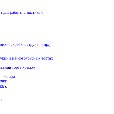
т для работы с мастикой
ики, скребки, струны и пр.)
укций в многоярусных тортах
ивания торта кремом
шоколада
ечки
тему
и