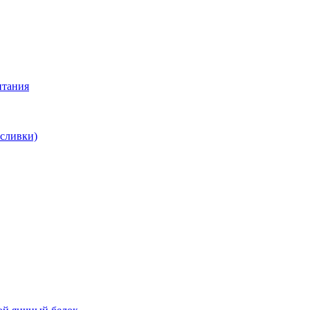
итания
 сливки)