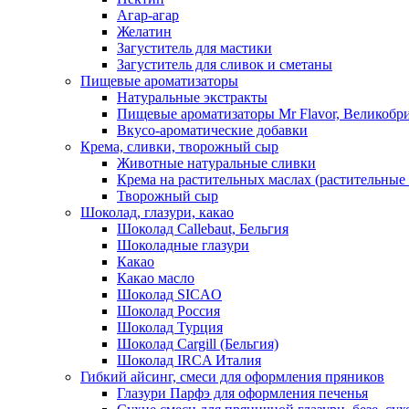
Агар-агар
Желатин
Загуститель для мастики
Загуститель для сливок и сметаны
Пищевые ароматизаторы
Натуральные экстракты
Пищевые ароматизаторы Mr Flavor, Великобр
Вкусо-ароматические добавки
Крема, сливки, творожный сыр
Животные натуральные сливки
Крема на растительных маслах (растительные
Творожный сыр
Шоколад, глазури, какао
Шоколад Callebaut, Бельгия
Шоколадные глазури
Какао
Какао масло
Шоколад SICAO
Шоколад Россия
Шоколад Турция
Шоколад Cargill (Бельгия)
Шоколад IRCA Италия
Гибкий айсинг, смеси для оформления пряников
Глазури Парфэ для оформления печенья