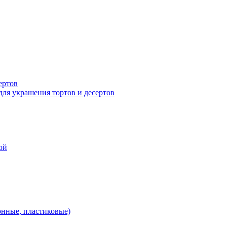
ертов
для украшения тортов и десертов
ой
онные, пластиковые)