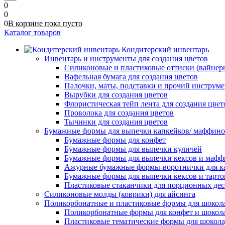
0
0
0
В корзине
пока
пусто
Каталог товаров
Кондитерский инвентарь
Инвентарь и инструменты для создания цветов
Силиконовые и пластиковые оттиски (вайнеры)
Вафельная бумага для создания цветов
Палочки, маты, подставки и прочий инструме
Вырубки для создания цветов
Флористическая тейп лента для создания цвет
Проволока для создания цветов
Тычинки для создания цветов
Бумажные формы для выпечки капкейков/ маффинов/
Бумажные формы для конфет
Бумажные формы для выпечки куличей
Бумажные формы для выпечки кексов и мафф
Ажурные бумажные формы-воротнички для к
Бумажные формы для выпечки кексов и тарто
Пластиковые стаканчики для порционных десе
Силиконовые молды (коврики) для айсинга
Поликорбонатные и пластиковые формы для шокол
Поликорбонатные формы для конфет и шокол
Пластиковые тематические формы для шокола