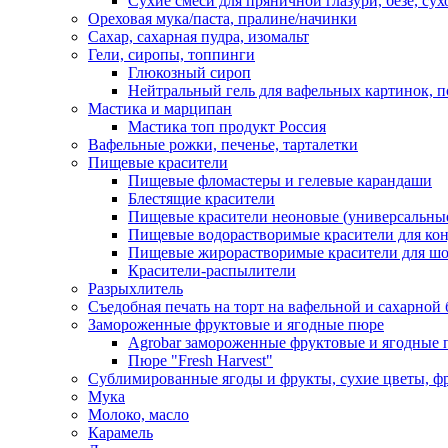
Сухие смеси для пряничной глазури, безе, су
Ореховая мука/паста, пралине/начинки
Сахар, сахарная пудра, изомальт
Гели, сиропы, топпинги
Глюкозный сироп
Нейтральный гель для вафельных картинок, п
Мастика и марципан
Мастика топ продукт Россия
Вафельные рожки, печенье, тарталетки
Пищевые красители
Пищевые фломастеры и гелевые карандаши
Блестящие красители
Пищевые красители неоновые (универсальны
Пищевые водорастворимые красители для конди
Пищевые жирорастворимые красители для шок
Красители-распылители
Разрыхлитель
Съедобная печать на торт на вафельной и сахарной 
Замороженные фруктовые и ягодные пюре
Agrobar замороженные фруктовые и ягодные 
Пюре "Fresh Harvest"
Сублимированные ягоды и фрукты, сухие цветы, 
Мука
Молоко, масло
Карамель