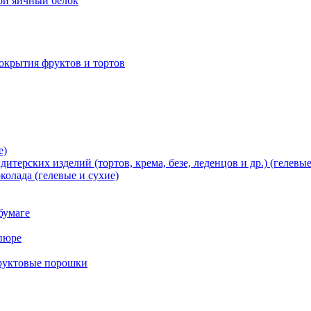
хой яичный белок
окрытия фруктов и тортов
е)
терских изделий (тортов, крема, безе, леденцов и др.) (гелевые
олада (гелевые и сухие)
бумаге
пюре
фруктовые порошки