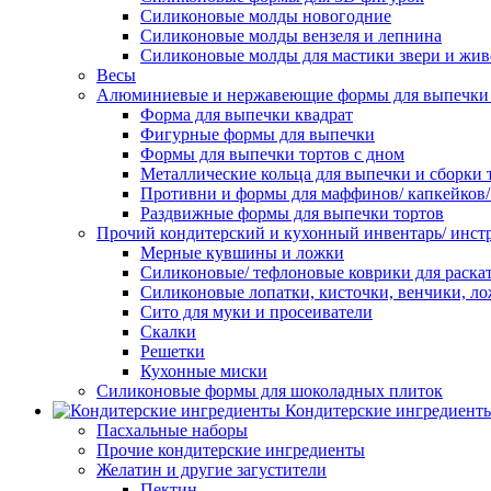
Силиконовые молды новогодние
Силиконовые молды вензеля и лепнина
Силиконовые молды для мастики звери и жи
Весы
Алюминиевые и нержавеющие формы для выпечки 
Форма для выпечки квадрат
Фигурные формы для выпечки
Формы для выпечки тортов с дном
Металлические кольца для выпечки и сборки 
Противни и формы для маффинов/ капкейков
Раздвижные формы для выпечки тортов
Прочий кондитерский и кухонный инвентарь/ инс
Мерные кувшины и ложки
Силиконовые/ тефлоновые коврики для раскат
Силиконовые лопатки, кисточки, венчики, л
Сито для муки и просеиватели
Скалки
Решетки
Кухонные миски
Силиконовые формы для шоколадных плиток
Кондитерские ингредиент
Пасхальные наборы
Прочие кондитерские ингредиенты
Желатин и другие загустители
Пектин