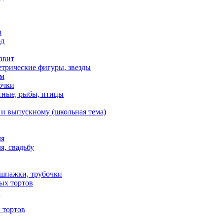
n
од
авит
етрические фигуры, звезды
ем
очки
тные, рыбы, птицы
 и выпускному (школьная тема)
ля
я, свадьбу
 шпажки, трубочки
ых тортов
х
 тортов