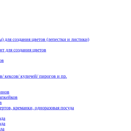
 для создания цветов (лепестки и листики)
нт для создания цветов
ов
 кексов/ куличей/ пирогов и пр.
инов
апкейков
в
ртов, креманки, одноразовая посуда
ада
ада
да