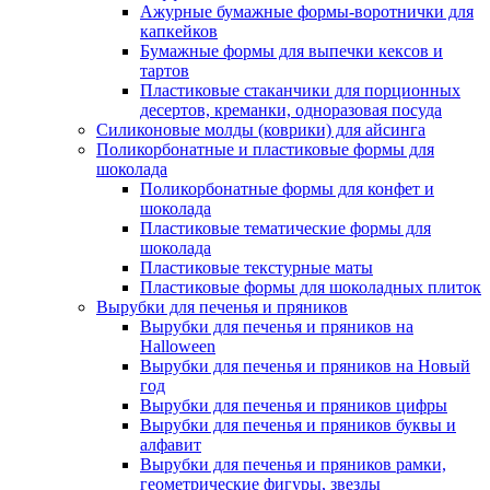
Ажурные бумажные формы-воротнички для
капкейков
Бумажные формы для выпечки кексов и
тартов
Пластиковые стаканчики для порционных
десертов, креманки, одноразовая посуда
Силиконовые молды (коврики) для айсинга
Поликорбонатные и пластиковые формы для
шоколада
Поликорбонатные формы для конфет и
шоколада
Пластиковые тематические формы для
шоколада
Пластиковые текстурные маты
Пластиковые формы для шоколадных плиток
Вырубки для печенья и пряников
Вырубки для печенья и пряников на
Halloween
Вырубки для печенья и пряников на Новый
год
Вырубки для печенья и пряников цифры
Вырубки для печенья и пряников буквы и
алфавит
Вырубки для печенья и пряников рамки,
геометрические фигуры, звезды