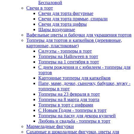
Беспаловой
Свечи в торт
Свечи для торта фигурные
Свечи для торта прямые, спирали
Свечи для торта цифры
Шары воздушные
Вафельные цветы и бабочки для украшения тортов
Топперы для тортов и капкейков (деревянные,
картонные, пластиковые)
Силуэты - топперы в торт
Топперы на Halloween в торт
Топперы на 1 сентября в торт
С днем рождения и с юбилеем - топперы для
тортов
Картонные топперы для капкейков
Папе, маме, дочке, сыночку, бабушке, мужу -
топперы в торт
Топперы на 23 февраля в торт
Топперы на 8 марта для торта
Топперы в торт с цифрами
С Новым Годом - топперы в торт
Топперы на пасху для декора куличей
Любовь и свадьба - топперы в торт
Мармеладные фигурки
Сахарные и шоколадные фигурки, цветы для