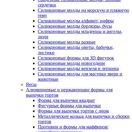
сердечки
Силиконовые молды на морскую и пляжную
тему
Силиконовые молды алфавит, цифры
Силиконовые молды бордюры, бусы
Силиконовые молды младенцы и ангелы,
люди
Силиконовые молды разные
Силиконовые молды цветы, бабочки,
листики
Силиконовые формы для 3D фигурок
Силиконовые молды новогодние
Силиконовые молды вензеля и лепнина
Силиконовые молды для мастики звери и
животные
Весы
Алюминиевые и нержавеющие формы для
выпечки тортов
Форма для выпечки квадрат
Фигурные формы для выпечки
Формы для выпечки тортов с дном
Металлические кольца для выпечки и сборки
тортов
Противни и формы для маффинов/