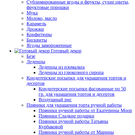
Сублимированные ягоды и фрукты, сухие цветы,
фруктовые порошки
Мука
Молоко, масло
Карамель
Дрожжи
Конфитюры
Бисквиты
Ягоды замороженные
Готовый декор
Безе
Леденцы
Леденцы из изомальта
Леденцы из глюкозного сиропа
Кондитерские посыпки для украшения тортов и
десертов
Кондитерские посыпки фасованные по 50
гр. для украшения тортов и десертов
Воздушный рис
Пряники для украшения торта ручной работы
Пряники ручной работы от Екатерины Моор
Пряники Сладкие подарки
Пряники ручной работы Татьяны
Курбаковой
Пряники ручной работы от Марины