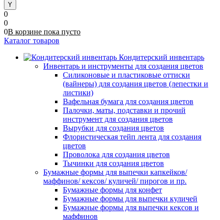
0
0
0
В корзине
пока
пусто
Каталог товаров
Кондитерский инвентарь
Инвентарь и инструменты для создания цветов
Силиконовые и пластиковые оттиски
(вайнеры) для создания цветов (лепестки и
листики)
Вафельная бумага для создания цветов
Палочки, маты, подставки и прочий
инструмент для создания цветов
Вырубки для создания цветов
Флористическая тейп лента для создания
цветов
Проволока для создания цветов
Тычинки для создания цветов
Бумажные формы для выпечки капкейков/
маффинов/ кексов/ куличей/ пирогов и пр.
Бумажные формы для конфет
Бумажные формы для выпечки куличей
Бумажные формы для выпечки кексов и
маффинов