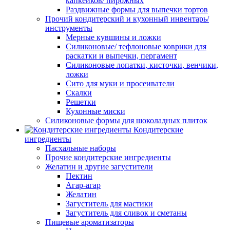
капкейков/ пирожных
Раздвижные формы для выпечки тортов
Прочий кондитерский и кухонный инвентарь/
инструменты
Мерные кувшины и ложки
Силиконовые/ тефлоновые коврики для
раскатки и выпечки, пергамент
Силиконовые лопатки, кисточки, венчики,
ложки
Сито для муки и просеиватели
Скалки
Решетки
Кухонные миски
Силиконовые формы для шоколадных плиток
Кондитерские
ингредиенты
Пасхальные наборы
Прочие кондитерские ингредиенты
Желатин и другие загустители
Пектин
Агар-агар
Желатин
Загуститель для мастики
Загуститель для сливок и сметаны
Пищевые ароматизаторы