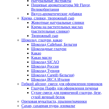
Натуральные экстракты
Пищевые ароматизаторы Mr Flavor,
Великобритания
Вкусо-ароматические добавки
Крема, сливки, творожный сыр
Животные натуральные сливки
Крема на растительных маслах
(растительные сливки)
Творожный сыр
Шоколад, глазури, какао
Шоколад Callebaut, Бельгия
Шоколадные глазури
Какао
Какао масло
Шоколад SICAO
Шоколад Россия
Шоколад Турция
Шоколад Cargill (Бельгия)
Шоколад IRCA Италия
Гибкий айсинг, смеси для оформления пряников
Глазури Парфэ для оформления печенья
Сухие смеси для пряничной глазури, безе,
сухой яичный белок
Ореховая мука/паста, пралине/начинки
Сахар, сахарная пудра, изомальт