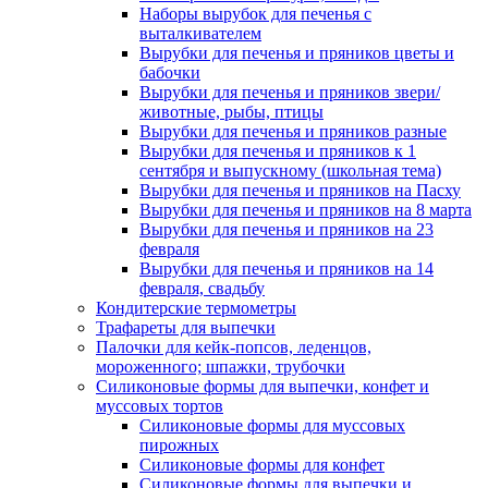
Наборы вырубок для печенья с
выталкивателем
Вырубки для печенья и пряников цветы и
бабочки
Вырубки для печенья и пряников звери/
животные, рыбы, птицы
Вырубки для печенья и пряников разные
Вырубки для печенья и пряников к 1
сентября и выпускному (школьная тема)
Вырубки для печенья и пряников на Пасху
Вырубки для печенья и пряников на 8 марта
Вырубки для печенья и пряников на 23
февраля
Вырубки для печенья и пряников на 14
февраля, свадьбу
Кондитерские термометры
Трафареты для выпечки
Палочки для кейк-попсов, леденцов,
мороженного; шпажки, трубочки
Силиконовые формы для выпечки, конфет и
муссовых тортов
Силиконовые формы для муссовых
пирожных
Силиконовые формы для конфет
Силиконовые формы для выпечки и