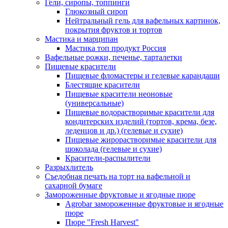
Гели, сиропы, топпинги
Глюкозный сироп
Нейтральный гель для вафельных картинок,
покрытия фруктов и тортов
Мастика и марципан
Мастика топ продукт Россия
Вафельные рожки, печенье, тарталетки
Пищевые красители
Пищевые фломастеры и гелевые карандаши
Блестящие красители
Пищевые красители неоновые
(универсальные)
Пищевые водорастворимые красители для
кондитерских изделий (тортов, крема, безе,
леденцов и др.) (гелевые и сухие)
Пищевые жирорастворимые красители для
шоколада (гелевые и сухие)
Красители-распылители
Разрыхлитель
Съедобная печать на торт на вафельной и
сахарной бумаге
Замороженные фруктовые и ягодные пюре
Agrobar замороженные фруктовые и ягодные
пюре
Пюре "Fresh Harvest"