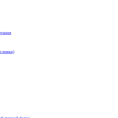
итания
 сливки)