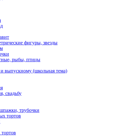
n
од
авит
етрические фигуры, звезды
ем
очки
тные, рыбы, птицы
 и выпускному (школьная тема)
ля
я, свадьбу
 шпажки, трубочки
ых тортов
х
 тортов