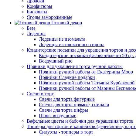
Дрожжи
Конфитюры
Бисквиты
Ягоды замороженные
Готовый декор
Безе
Леденцы
Леденцы из изомальта
Леденцы из глюкозного сиропа
Кондитерские посыпки для украшения тортов и дес
Кондитерские посыпки фасованные по 50 гр. 
Воздушный рис
Пряники для украшения торта ручной работы
Пряники ручной работы от Екатерины Моор
Пряники Сладкие подарки
Пряники ручной работы Татьяны Курбаковой
Пряники ручной работы от Марины Беспалов
Свечи в торт
Свечи для торта фигурные
Свечи для торта прямые, спирали
Свечи для торта цифры
Шары воздушные
Вафельные цветы и бабочки для украшения тортов
Топперы для тортов и капкейков (деревянные, карт
Силуэты - топперы в торт