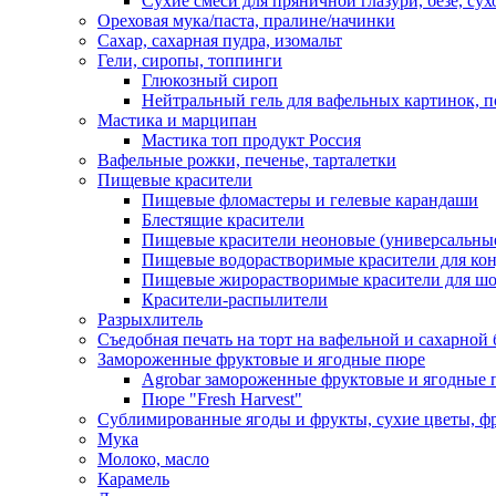
Сухие смеси для пряничной глазури, безе, су
Ореховая мука/паста, пралине/начинки
Сахар, сахарная пудра, изомальт
Гели, сиропы, топпинги
Глюкозный сироп
Нейтральный гель для вафельных картинок, п
Мастика и марципан
Мастика топ продукт Россия
Вафельные рожки, печенье, тарталетки
Пищевые красители
Пищевые фломастеры и гелевые карандаши
Блестящие красители
Пищевые красители неоновые (универсальны
Пищевые водорастворимые красители для конди
Пищевые жирорастворимые красители для шок
Красители-распылители
Разрыхлитель
Съедобная печать на торт на вафельной и сахарной 
Замороженные фруктовые и ягодные пюре
Agrobar замороженные фруктовые и ягодные 
Пюре "Fresh Harvest"
Сублимированные ягоды и фрукты, сухие цветы, 
Мука
Молоко, масло
Карамель