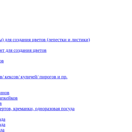
 для создания цветов (лепестки и листики)
нт для создания цветов
ов
 кексов/ куличей/ пирогов и пр.
инов
апкейков
в
ртов, креманки, одноразовая посуда
ада
ада
да