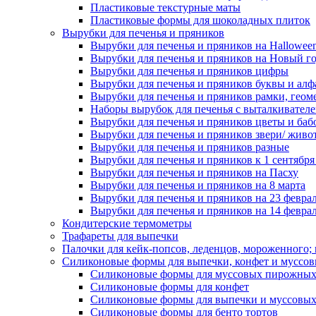
Пластиковые текстурные маты
Пластиковые формы для шоколадных плиток
Вырубки для печенья и пряников
Вырубки для печенья и пряников на Hallowee
Вырубки для печенья и пряников на Новый г
Вырубки для печенья и пряников цифры
Вырубки для печенья и пряников буквы и алф
Вырубки для печенья и пряников рамки, геом
Наборы вырубок для печенья с выталкивател
Вырубки для печенья и пряников цветы и баб
Вырубки для печенья и пряников звери/ живо
Вырубки для печенья и пряников разные
Вырубки для печенья и пряников к 1 сентября
Вырубки для печенья и пряников на Пасху
Вырубки для печенья и пряников на 8 марта
Вырубки для печенья и пряников на 23 февра
Вырубки для печенья и пряников на 14 феврал
Кондитерские термометры
Трафареты для выпечки
Палочки для кейк-попсов, леденцов, мороженного;
Силиконовые формы для выпечки, конфет и муссов
Силиконовые формы для муссовых пирожны
Силиконовые формы для конфет
Силиконовые формы для выпечки и муссовых
Силиконовые формы для бенто тортов