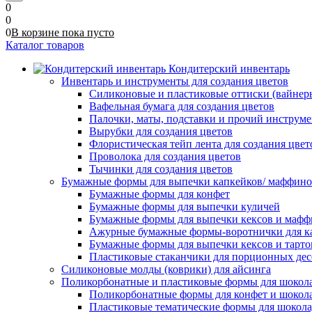
0
0
0
В корзине
пока
пусто
Каталог товаров
Кондитерский инвентарь
Инвентарь и инструменты для создания цветов
Силиконовые и пластиковые оттиски (вайнеры)
Вафельная бумага для создания цветов
Палочки, маты, подставки и прочий инструме
Вырубки для создания цветов
Флористическая тейп лента для создания цвет
Проволока для создания цветов
Тычинки для создания цветов
Бумажные формы для выпечки капкейков/ маффинов/
Бумажные формы для конфет
Бумажные формы для выпечки куличей
Бумажные формы для выпечки кексов и мафф
Ажурные бумажные формы-воротнички для к
Бумажные формы для выпечки кексов и тарто
Пластиковые стаканчики для порционных десе
Силиконовые молды (коврики) для айсинга
Поликорбонатные и пластиковые формы для шокол
Поликорбонатные формы для конфет и шокол
Пластиковые тематические формы для шокола