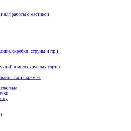
т для работы с мастикой
ики, скребки, струны и пр.)
укций в многоярусных тортах
ивания торта кремом
шоколада
ечки
тему
и