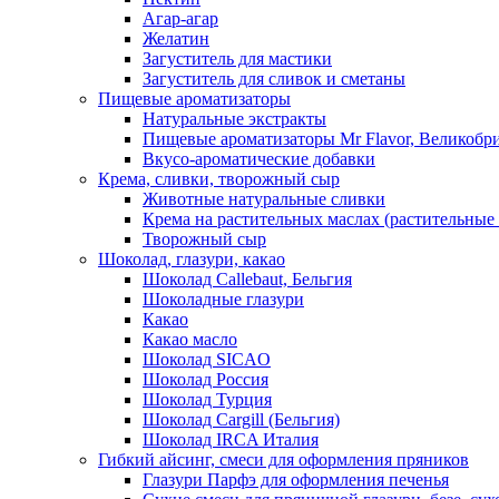
Агар-агар
Желатин
Загуститель для мастики
Загуститель для сливок и сметаны
Пищевые ароматизаторы
Натуральные экстракты
Пищевые ароматизаторы Mr Flavor, Великобр
Вкусо-ароматические добавки
Крема, сливки, творожный сыр
Животные натуральные сливки
Крема на растительных маслах (растительные
Творожный сыр
Шоколад, глазури, какао
Шоколад Callebaut, Бельгия
Шоколадные глазури
Какао
Какао масло
Шоколад SICAO
Шоколад Россия
Шоколад Турция
Шоколад Cargill (Бельгия)
Шоколад IRCA Италия
Гибкий айсинг, смеси для оформления пряников
Глазури Парфэ для оформления печенья