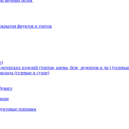
хой яичный белок
окрытия фруктов и тортов
е)
терских изделий (тортов, крема, безе, леденцов и др.) (гелевые
олада (гелевые и сухие)
бумаге
пюре
фруктовые порошки