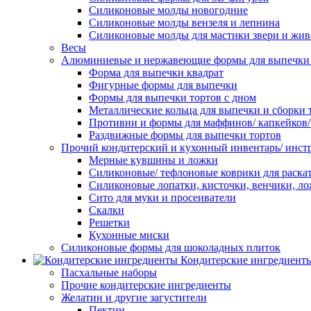
Силиконовые молды новогодние
Силиконовые молды вензеля и лепнина
Силиконовые молды для мастики звери и жи
Весы
Алюминиевые и нержавеющие формы для выпечки 
Форма для выпечки квадрат
Фигурные формы для выпечки
Формы для выпечки тортов с дном
Металлические кольца для выпечки и сборки 
Противни и формы для маффинов/ капкейков
Раздвижные формы для выпечки тортов
Прочий кондитерский и кухонный инвентарь/ инс
Мерные кувшины и ложки
Силиконовые/ тефлоновые коврики для раскат
Силиконовые лопатки, кисточки, венчики, л
Сито для муки и просеиватели
Скалки
Решетки
Кухонные миски
Силиконовые формы для шоколадных плиток
Кондитерские ингредиент
Пасхальные наборы
Прочие кондитерские ингредиенты
Желатин и другие загустители
Пектин