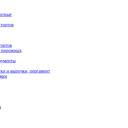
вотные
тортов
тортов
/ пирожных
трументы
ки и выпечки, пергамент
ожки
ы