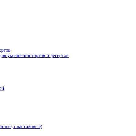
ертов
для украшения тортов и десертов
ой
онные, пластиковые)