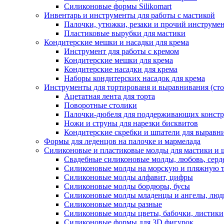
Силиконовые формы Silikomart
Инвентарь и инструменты для работы с мастикой
Палочки, утюжки, резаки и прочий инструмен
Пластиковые вырубки для мастики
Кондитерские мешки и насадки для крема
Инструмент для работы с кремом
Кондитерские мешки для крема
Кондитерские насадки для крема
Наборы кондитерских насадок для крема
Инструменты для тортированя и выравнивания (стол
Ацетатная лента для торта
Поворотные столики
Палочки-дюбеля для поддерживающих констр
Ножи и струны для нарезки бисквитов
Кондитерские скребки и шпатели для выравн
Формы для леденцов на палочке и мармелада
Силиконовые и пластиковые молды для мастики и 
Свадебные силиконовые молды, любовь, серд
Силиконовые молды на морскую и пляжную 
Силиконовые молды алфавит, цифры
Силиконовые молды бордюры, бусы
Силиконовые молды младенцы и ангелы, люд
Силиконовые молды разные
Силиконовые молды цветы, бабочки, листики
Силиконовые формы для 3D фигурок