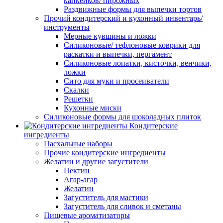
капкейков/ пирожных
Раздвижные формы для выпечки тортов
Прочий кондитерский и кухонный инвентарь/
инструменты
Мерные кувшины и ложки
Силиконовые/ тефлоновые коврики для
раскатки и выпечки, пергамент
Силиконовые лопатки, кисточки, венчики,
ложки
Сито для муки и просеиватели
Скалки
Решетки
Кухонные миски
Силиконовые формы для шоколадных плиток
Кондитерские
ингредиенты
Пасхальные наборы
Прочие кондитерские ингредиенты
Желатин и другие загустители
Пектин
Агар-агар
Желатин
Загуститель для мастики
Загуститель для сливок и сметаны
Пищевые ароматизаторы