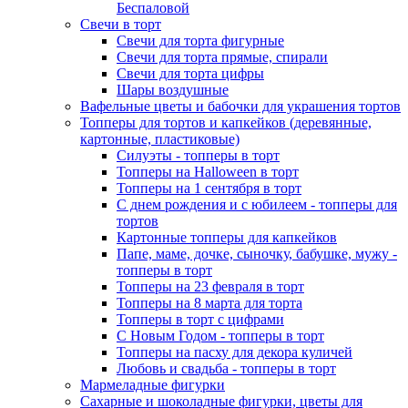
Беспаловой
Свечи в торт
Свечи для торта фигурные
Свечи для торта прямые, спирали
Свечи для торта цифры
Шары воздушные
Вафельные цветы и бабочки для украшения тортов
Топперы для тортов и капкейков (деревянные,
картонные, пластиковые)
Силуэты - топперы в торт
Топперы на Halloween в торт
Топперы на 1 сентября в торт
С днем рождения и с юбилеем - топперы для
тортов
Картонные топперы для капкейков
Папе, маме, дочке, сыночку, бабушке, мужу -
топперы в торт
Топперы на 23 февраля в торт
Топперы на 8 марта для торта
Топперы в торт с цифрами
С Новым Годом - топперы в торт
Топперы на пасху для декора куличей
Любовь и свадьба - топперы в торт
Мармеладные фигурки
Сахарные и шоколадные фигурки, цветы для