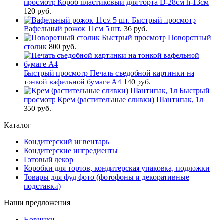
просмотр
Короб пластиковый для торта D-28см h-13см
120 руб.
Быстрый просмотр
Вафельный рожок 11см 5 шт.
36 руб.
Быстрый просмотр
Поворотный
столик
800 руб.
Быстрый просмотр
Печать съедобной картинки на
тонкой вафельной бумаге А4
140 руб.
Быстрый
просмотр
Крем (растительные сливки) Шантипак, 1л
350 руб.
Каталог
Кондитерский инвентарь
Кондитерские ингредиенты
Готовый декор
Коробки для тортов, кондитерская упаковка, подложки
Товары для фуд фото (фотофоны и декоративные
подставки)
Наши предложения
Новинки