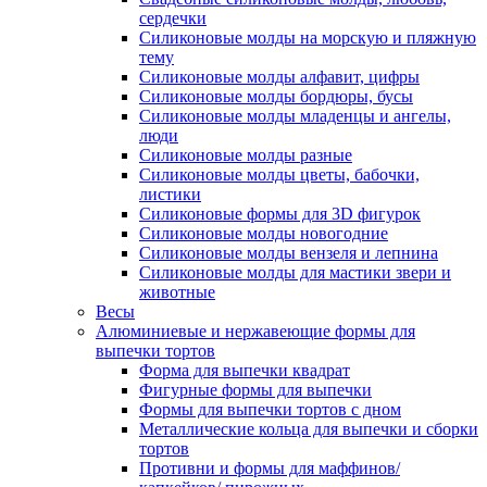
сердечки
Силиконовые молды на морскую и пляжную
тему
Силиконовые молды алфавит, цифры
Силиконовые молды бордюры, бусы
Силиконовые молды младенцы и ангелы,
люди
Силиконовые молды разные
Силиконовые молды цветы, бабочки,
листики
Силиконовые формы для 3D фигурок
Силиконовые молды новогодние
Силиконовые молды вензеля и лепнина
Силиконовые молды для мастики звери и
животные
Весы
Алюминиевые и нержавеющие формы для
выпечки тортов
Форма для выпечки квадрат
Фигурные формы для выпечки
Формы для выпечки тортов с дном
Металлические кольца для выпечки и сборки
тортов
Противни и формы для маффинов/