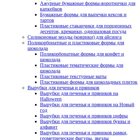
Ажурные бумажные формы-воротнички для
капкейков
Бумажные формы для выпечки кексов и
тартов
Пластиковые стаканчики для порционных
десертов, креманки, одноразовая посуда
Силиконовые молды (коврики) для айсинга
Поликорбонатные и пластиковые формы для
шоколада
Поликорбонатные формы для конфет и
шоколада
Пластиковые тематические формы для
шоколада
Пластиковые текстурные маты
Пластиковые формы для шоколадных плиток
Вырубки для печенья и пряников
Вырубки для печенья и пряников на
Halloween
Вырубки для печенья и пряников на Новый
год
Вырубки для печенья и пряников цифры
Вырубки для печенья и пряников буквы и
алфавит
Вырубки для печенья и пряников рамки,
геометрические фигуры, звезды