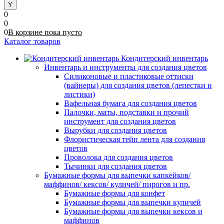
0
0
0
В корзине
пока
пусто
Каталог товаров
Кондитерский инвентарь
Инвентарь и инструменты для создания цветов
Силиконовые и пластиковые оттиски
(вайнеры) для создания цветов (лепестки и
листики)
Вафельная бумага для создания цветов
Палочки, маты, подставки и прочий
инструмент для создания цветов
Вырубки для создания цветов
Флористическая тейп лента для создания
цветов
Проволока для создания цветов
Тычинки для создания цветов
Бумажные формы для выпечки капкейков/
маффинов/ кексов/ куличей/ пирогов и пр.
Бумажные формы для конфет
Бумажные формы для выпечки куличей
Бумажные формы для выпечки кексов и
маффинов