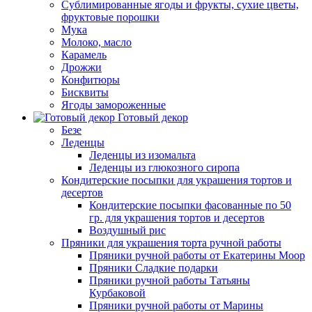
Сублимированные ягоды и фрукты, сухие цветы,
фруктовые порошки
Мука
Молоко, масло
Карамель
Дрожжи
Конфитюры
Бисквиты
Ягоды замороженные
Готовый декор
Безе
Леденцы
Леденцы из изомальта
Леденцы из глюкозного сиропа
Кондитерские посыпки для украшения тортов и
десертов
Кондитерские посыпки фасованные по 50
гр. для украшения тортов и десертов
Воздушный рис
Пряники для украшения торта ручной работы
Пряники ручной работы от Екатерины Моор
Пряники Сладкие подарки
Пряники ручной работы Татьяны
Курбаковой
Пряники ручной работы от Марины