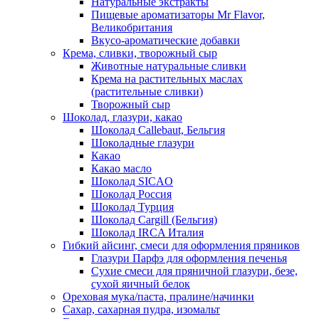
Натуральные экстракты
Пищевые ароматизаторы Mr Flavor,
Великобритания
Вкусо-ароматические добавки
Крема, сливки, творожный сыр
Животные натуральные сливки
Крема на растительных маслах
(растительные сливки)
Творожный сыр
Шоколад, глазури, какао
Шоколад Callebaut, Бельгия
Шоколадные глазури
Какао
Какао масло
Шоколад SICAO
Шоколад Россия
Шоколад Турция
Шоколад Cargill (Бельгия)
Шоколад IRCA Италия
Гибкий айсинг, смеси для оформления пряников
Глазури Парфэ для оформления печенья
Сухие смеси для пряничной глазури, безе,
сухой яичный белок
Ореховая мука/паста, пралине/начинки
Сахар, сахарная пудра, изомальт