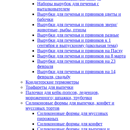
Наборы вырубок для печенья с
выталкивателем
Вырубки для печенья и пряников цветы и
бабочки
Вырубки для печенья и пряников звери/
животные, рыбы, птицы
Вырубки для печенья и пряников разные
Вырубки для печенья и пряников к 1
сентября и выпускному (школьная тема)
Вырубки для печенья и пряников на Пасху
Вырубки для печенья и пряников на 8 марта
Вырубки для печенья и пряников на 23
февраля
Вырубки для печенья и пряников на 14
февраля, свадьбу
Кондитерские термометры
Трафареты для выпечки
Палочки для кейк-попсов, леденцов,
мороженного; шпажки, трубочки
Силиконовые формы для выпечки, конфет и
муссовых тортов
Силиконовые формы для муссовых
пирожных
Силиконовые формы для конфет
Силиконовые формы для выпечки и