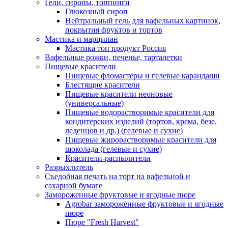
Гели, сиропы, топпинги
Глюкозный сироп
Нейтральный гель для вафельных картинок,
покрытия фруктов и тортов
Мастика и марципан
Мастика топ продукт Россия
Вафельные рожки, печенье, тарталетки
Пищевые красители
Пищевые фломастеры и гелевые карандаши
Блестящие красители
Пищевые красители неоновые
(универсальные)
Пищевые водорастворимые красители для
кондитерских изделий (тортов, крема, безе,
леденцов и др.) (гелевые и сухие)
Пищевые жирорастворимые красители для
шоколада (гелевые и сухие)
Красители-распылители
Разрыхлитель
Съедобная печать на торт на вафельной и
сахарной бумаге
Замороженные фруктовые и ягодные пюре
Agrobar замороженные фруктовые и ягодные
пюре
Пюре "Fresh Harvest"