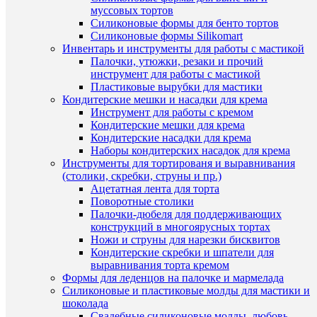
Ко
муссовых тортов
Силиконовые формы для бенто тортов
Силиконовые формы Silikomart
Ар
Инвентарь и инструменты для работы с мастикой
Палочки, утюжки, резаки и прочий
инструмент для работы с мастикой
Комме
Пластиковые вырубки для мастики
Кондитерские мешки и насадки для крема
Инструмент для работы с кремом
Кондитерские мешки для крема
Кондитерские насадки для крема
Наборы кондитерских насадок для крема
Инструменты для тортированя и выравнивания
(столики, скребки, струны и пр.)
ПО
Ацетатная лента для торта
Поворотные столики
ТО
Палочки-дюбеля для поддерживающих
(8)
конструкций в многоярусных тортах
Ножи и струны для нарезки бисквитов
Кондитерские скребки и шпатели для
выравнивания торта кремом
Формы для леденцов на палочке и мармелада
Силиконовые и пластиковые молды для мастики и
шоколада
Свадебные силиконовые молды, любовь,