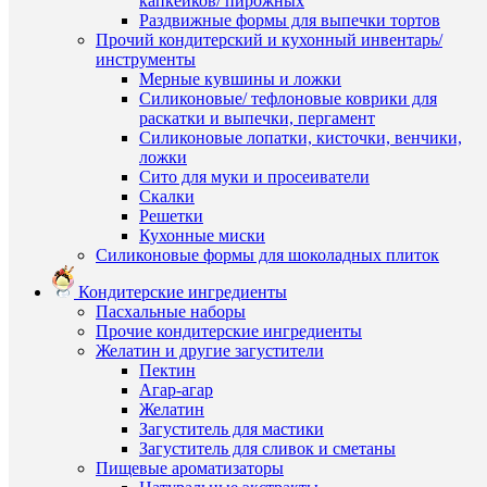
капкейков/ пирожных
клик
просмот
Раздвижные формы для выпечки тортов
"Квадро
Прочий кондитерский и кухонный инвентарь/
К
форма
инструменты
сравнен
для
Мерные кувшины и ложки
выпечки
Силиконовые/ тефлоновые коврики для
В
и
раскатки и выпечки, пергамент
избранн
муссовы
Силиконовые лопатки, кисточки, венчики,
десертов
ложки
16,5х5,5
Сито для муки и просеиватели
В
см
Скалки
наличии
300
Решетки
руб.
Кухонные миски
/
Силиконовые формы для шоколадных плиток
шт
Быстры
Кондитерские ингредиенты
просмот
Пасхальные наборы
В
"Круг"
Прочие кондитерские ингредиенты
корзину
силикон
Желатин и другие загустители
форма
Пектин
Купить
для
Агар-агар
в
выпечки
Желатин
1
22х5,5
Загуститель для мастики
клик
см
Загуститель для сливок и сметаны
380
Пищевые ароматизаторы
К
руб.