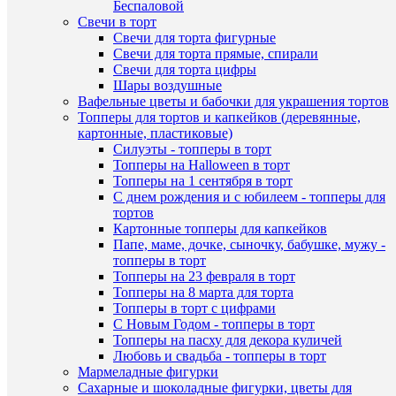
Беспаловой
В
"Мишка
Свечи в торт
избранн
спит"
Свечи для торта фигурные
130мл
Свечи для торта прямые, спирали
620
Свечи для торта цифры
В
руб.
Шары воздушные
наличии
/
Вафельные цветы и бабочки для украшения тортов
шт
Топперы для тортов и капкейков (деревянные,
картонные, пластиковые)
В
Силуэты - топперы в торт
корзину
Топперы на Halloween в торт
Топперы на 1 сентября в торт
Купить
Быстры
С днем рождения и с юбилеем - топперы для
в
просмот
тортов
1
Силикон
Картонные топперы для капкейков
клик
форма
Папе, маме, дочке, сыночку, бабушке, мужу -
для
топперы в торт
К
выпечки
Топперы на 23 февраля в торт
сравнен
"Квадра
Топперы на 8 марта для торта
9
Топперы в торт с цифрами
В
ячеек
С Новым Годом - топперы в торт
избранн
672
Топперы на пасху для декора куличей
руб.
Любовь и свадьба - топперы в торт
/
Мармеладные фигурки
В
шт
Сахарные и шоколадные фигурки, цветы для