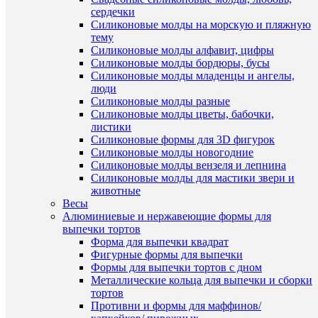
сердечки
Силиконовые молды на морскую и пляжную
тему
Силиконовые молды алфавит, цифры
Быстры
Силиконовые молды бордюры, бусы
просмот
Силиконовые молды младенцы и ангелы,
"Губка"
люди
двойная
Силиконовые молды разные
форма
Силиконовые молды цветы, бабочки,
для
листики
выпечки
Силиконовые формы для 3D фигурок
и
Силиконовые молды новогодние
муссовы
Силиконовые молды вензеля и лепнина
десертов
Силиконовые молды для мастики звери и
420
животные
руб.
Весы
/
Алюминиевые и нержавеющие формы для
шт
выпечки тортов
Форма для выпечки квадрат
В
Фигурные формы для выпечки
корзину
Формы для выпечки тортов с дном
Металлические кольца для выпечки и сборки
Купить
тортов
в
Противни и формы для маффинов/
1
Быстры