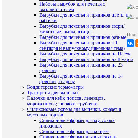
Наборы вырубок для печенья с
для
выталкивателем
выпечки
и
Вырубки для печенья и пряников цветы и
муссовых
бабочки
десертов
Вырубки для печенья и пряников звери/
животные, рыбы, птицы
Поде
Вырубки для печенья и пряников разные
Характе
Все
Вырубки для печенья и пряников к 1
характ
сентября и выпускному (школьная тема)
Все
Вырубки для печенья и пряников на Пасху
для
Вырубки для печенья и пряников на 8 марта
евротор
Коллекция
(муссов
Вырубки для печенья и пряников на 23
и
февраля
велюров
Вырубки для печенья и пряников на 14
февраля, свадьбу
Артикул
3138737
Кондитерские термометры
Трафареты для выпечки
Палочки для кейк-попсов, леденцов,
ХА
мороженного; шпажки, трубочки
Силиконовые формы для выпечки, конфет и
муссовых тортов
Про
Силиконовые формы для муссовых
пирожных
Силиконовые формы для конфет
Силиконовые формы для выпечки и