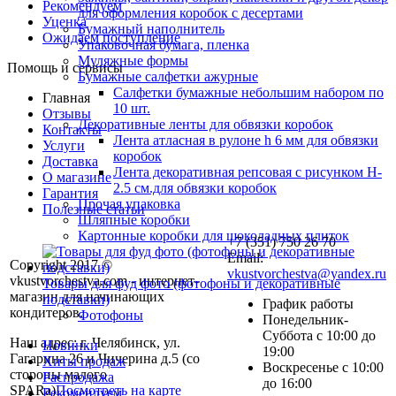
Рекомендуем
для оформления коробок с десертами
Уценка
Бумажный наполнитель
Ожидаем поступление
Упаковочная бумага, пленка
Муляжные формы
Помощь и сервисы
Бумажные салфетки ажурные
Салфетки бумажные небольшим набором по
Главная
10 шт.
Отзывы
Декоративные ленты для обвязки коробок
Контакты
Лента атласная в рулоне h 6 мм для обвязки
Услуги
коробок
Доставка
Лента декоративная репсовая с рисунком H-
О магазине
2.5 см.для обвязки коробок
Гарантия
Прочая упаковка
Полезные статьи
Шляпные коробки
Картонные коробки для шоколадных плиток
+7 (351) 750 26 70
Email:
Copyright 2017 ©
vkustvorchestva@yandex.ru
vkustvorchestva.com - интернет-
Товары для фуд фото (фотофоны и декоративные
магазин для начинающих
подставки)
График работы
кондитеров.
Фотофоны
Понедельник-
Суббота с 10:00 до
Наш адрес: г. Челябинск, ул.
Новинки
19:00
Гагарина 26 и Чичерина д.5 (со
Хиты продаж
Воскресенье с 10:00
стороны малого
Распродажа
до 16:00
SPARa)
Посмотреть на карте
Рекомендуем