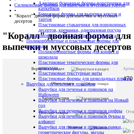
Ажурные бумажные формы-воротнички для
Силиконовые формы для выпечки и муссовых тортов
капкейков
•
Бумажные формы для выпечки кексов и
"Коралл" двойная форма для выпечки и муссовых
тартов
десертов
Пластиковые стаканчики для порционных
десертов, креманки, одноразовая посуда
"Коралл" двойная форма для
Силиконовые молды (коврики) для айсинга
Поликорбонатные и пластиковые формы для
выпечки и муссовых десертов
шоколада
Поликорбонатные формы для конфет и
шоколада
Пластиковые тематические формы для
шоколада
Вернуться в раздел
Артик
Пластиковые текстурные маты
470
Пластиковые формы для шоколадных плиток
Обзор товара
Вырубки для печенья и пряников
Вырубки для печенья и пряников на
Halloween
Характеристики
Вырубки для печенья и пряников на Новый
год
Описани
Вырубки для печенья и пряников цифры
Отз
Похожие товары
товара:
Вырубки для печенья и пряников буквы и
алфавит
"Коралл"
Вырубки для печенья и пряников рамки,
Наличие
двойная
геометрические фигуры, звезды
форма