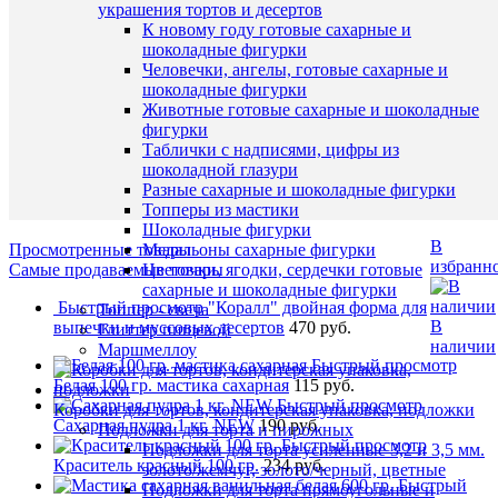
наличии
украшения тортов и десертов
Наличие
В
К новому году готовые сахарные и
в
корзину
шоколадные фигурки
магазин
Человечки, ангелы, готовые сахарные и
Назван
Купить
шоколадные фигурки
в
Животные готовые сахарные и шоколадные
Основн
1
фигурки
склад (у
клик
Таблички с надписями, цифры из
Чичери
шоколадной глазури
5)
К
Разные сахарные и шоколадные фигурки
сравнен
Топперы из мастики
Шоколадные фигурки
В
Просмотренные товары
Медальоны сахарные фигурки
избранн
Самые продаваемые товары
Цветочки, ягодки, сердечки готовые
сахарные и шоколадные фигурки
Быстрый просмотр
"Коралл" двойная форма для
Топпер - свеча
В
выпечки и муссовых десертов
470 руб.
Глиттер пищевой
наличии
Маршмеллоу
Быстрый просмотр
Белая 100 гр. мастика сахарная
115 руб.
Быстрый просмотр
Коробки для тортов, кондитерская упаковка, подложки
Сахарная пудра 1 кг. NEW
190 руб.
Подложки для торта и пирожных
Быстрый просмотр
Подложки для торта усиленные 3,2 и 3,5 мм.
Краситель красный 100 гр.
234 руб.
золото/жемчуг, золото/черный, цветные
Быстрый
Подложки для торта прямоугольные и