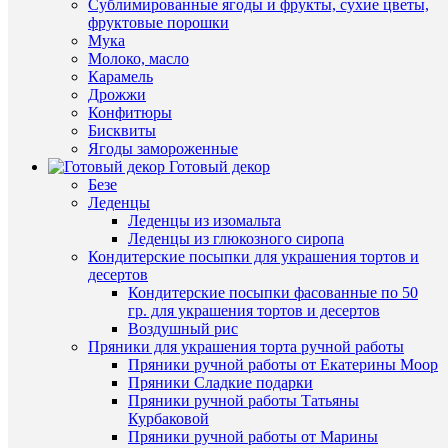
Сублимированные ягоды и фрукты, сухие цветы,
просмот
К
фруктовые порошки
"Полуме
сравнен
Мука
геометр
Молоко, масло
форма
В
Карамель
для
избранн
Дрожжи
выпечки
Конфитюры
и
Бисквиты
муссовы
В
Ягоды замороженные
десертов
наличии
Готовый декор
300
Безе
руб.
Леденцы
/
Леденцы из изомальта
шт
Леденцы из глюкозного сиропа
Кондитерские посыпки для украшения тортов и
В
десертов
корзину
Кондитерские посыпки фасованные по 50
гр. для украшения тортов и десертов
Купить
Воздушный рис
в
Быстры
Пряники для украшения торта ручной работы
1
просмот
Пряники ручной работы от Екатерины Моор
клик
Силикон
Пряники Сладкие подарки
форма
Пряники ручной работы Татьяны
К
для
Курбаковой
сравнен
муссовы
Пряники ручной работы от Марины
десертов