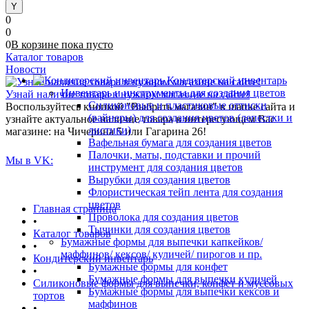
0
0
0
В корзине
пока
пусто
Каталог товаров
Новости
Кондитерский инвентарь
Инвентарь и инструменты для создания цветов
Узнай наличие товара в нужном магазине на сайте!
Силиконовые и пластиковые оттиски
Воспользуйтесь кнопкой "Выбрать магазин" в шапке сайта и
(вайнеры) для создания цветов (лепестки и
узнайте актуальное наличие товара в интересующем Вас
листики)
магазине: на Чичерина 5 или Гагарина 26!
Вафельная бумага для создания цветов
Палочки, маты, подставки и прочий
Мы в VK:
инструмент для создания цветов
Вырубки для создания цветов
Флористическая тейп лента для создания
цветов
Главная страница
Проволока для создания цветов
•
Тычинки для создания цветов
Каталог товаров
Бумажные формы для выпечки капкейков/
•
маффинов/ кексов/ куличей/ пирогов и пр.
Кондитерский инвентарь
Бумажные формы для конфет
•
Бумажные формы для выпечки куличей
Силиконовые формы для выпечки, конфет и муссовых
Бумажные формы для выпечки кексов и
тортов
маффинов
•