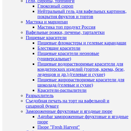
Гели, сиропы, топпинги
клик
Глюкозный сироп
Нейтральный гель для вафельных картинок,
К
покрытия фруктов и тортов
сравнен
Быстры
Мастика и марципан
просмот
Мастика топ продукт Россия
В
Силикон
Вафельные рожки, печенье, тарталетки
избранн
форма
Пищевые красители
"Круг",
Пищевые фломастеры и гелевые карандаши
d-
Блестящие красители
В
23см,
Пищевые красители неоновые
наличии
h-
(универсальные)
5,5см.
Пищевые водорастворимые красители для
410
кондитерских изделий (тортов, крема, безе,
руб.
леденцов и др.) (гелевые и сухие)
/
Пищевые жирорастворимые красители для
шт
шоколада (гелевые и сухие)
Красители-распылители
В
Разрыхлитель
корзину
Съедобная печать на торт на вафельной и
сахарной бумаге
Купить
Замороженные фруктовые и ягодные пюре
в
Agrobar замороженные фруктовые и ягодные
1
пюре
клик
Пюре "Fresh Harvest"
Быстры