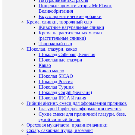
Натуральные экстракты
сравнен
/
Пищевые ароматизаторы Mr Flavor,
шт
Великобритания
В
Вкусо-ароматические добавки
избранн
В
Крема, сливки, творожный сыр
корзину
Животные натуральные сливки
Крема на растительных маслах
В
Купить
(растительные сливки)
наличии
в
Быстры
Творожный сыр
1
просмот
Шоколад, глазури, какао
клик
Силико
Шоколад Callebaut, Бельгия
молд
Шоколадные глазури
К
"Сердце
Какао
сравнен
из
Какао масло
малины"
Шоколад SICAO
В
640
Шоколад Россия
избранн
руб.
Шоколад Турция
/
Шоколад Cargill (Бельгия)
шт
Шоколад IRCA Италия
В
Гибкий айсинг, смеси для оформления пряников
наличии
В
Глазури Парфэ для оформления печенья
корзину
Сухие смеси для пряничной глазури, безе,
сухой яичный белок
Купить
Ореховая мука/паста, пралине/начинки
в
Сахар, сахарная пудра, изомальт
1