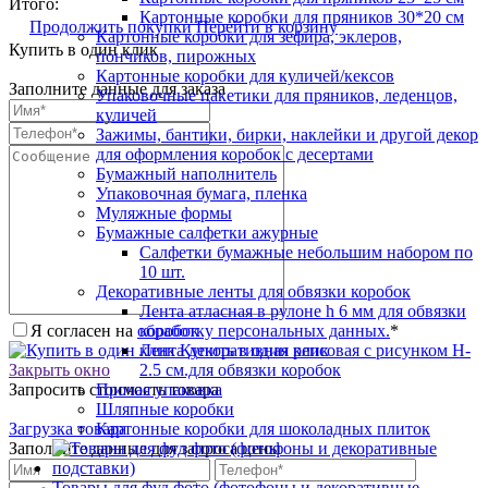
Итого:
Картонные коробки для пряников 30*20 см
Продолжить покупки
Перейти в корзину
Картонные коробки для зефира, эклеров,
Купить в один клик
пончиков, пирожных
Картонные коробки для куличей/кексов
Заполните данные для заказа
Упаковочные пакетики для пряников, леденцов,
куличей
Зажимы, бантики, бирки, наклейки и другой декор
для оформления коробок с десертами
Бумажный наполнитель
Упаковочная бумага, пленка
Муляжные формы
Бумажные салфетки ажурные
Салфетки бумажные небольшим набором по
10 шт.
Декоративные ленты для обвязки коробок
Лента атласная в рулоне h 6 мм для обвязки
Я согласен на
обработку персональных данных.
*
коробок
Купить в один клик
Лента декоративная репсовая с рисунком H-
Закрыть окно
2.5 см.для обвязки коробок
Запросить стоимость товара
Прочая упаковка
Шляпные коробки
Загрузка товара
Картонные коробки для шоколадных плиток
Заполните данные для запроса цены
Товары для фуд фото (фотофоны и декоративные