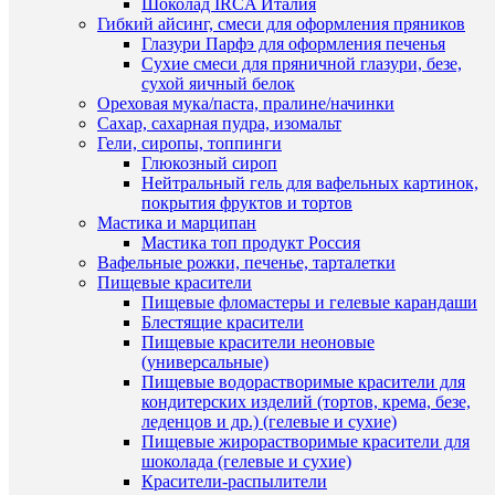
Шоколад IRCA Италия
В
Гибкий айсинг, смеси для оформления пряников
корзину
Глазури Парфэ для оформления печенья
Сухие смеси для пряничной глазури, безе,
Купить
сухой яичный белок
в
Ореховая мука/паста, пралине/начинки
1
Сахар, сахарная пудра, изомальт
клик
Гели, сиропы, топпинги
Быстры
Глюкозный сироп
К
просмот
Нейтральный гель для вафельных картинок,
сравнен
Бык.
покрытия фруктов и тортов
Трафаре
Мастика и марципан
В
для
Мастика топ продукт Россия
избранн
прянико
Вафельные рожки, печенье, тарталетки
29
Пищевые красители
руб.
Пищевые фломастеры и гелевые карандаши
В
/
Блестящие красители
наличии
шт
Пищевые красители неоновые
(универсальные)
В
Пищевые водорастворимые красители для
корзину
кондитерских изделий (тортов, крема, безе,
леденцов и др.) (гелевые и сухие)
Купить
Пищевые жирорастворимые красители для
в
шоколада (гелевые и сухие)
1
Красители-распылители