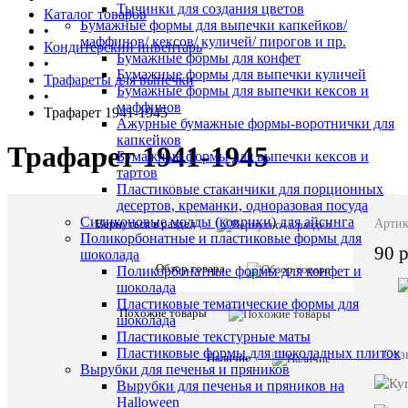
Тычинки для создания цветов
Каталог товаров
Бумажные формы для выпечки капкейков/
•
маффинов/ кексов/ куличей/ пирогов и пр.
Кондитерский инвентарь
Бумажные формы для конфет
•
Бумажные формы для выпечки куличей
Трафареты для выпечки
Бумажные формы для выпечки кексов и
•
маффинов
Трафарет 1941-1945
Ажурные бумажные формы-воротнички для
капкейков
Трафарет 1941-1945
Бумажные формы для выпечки кексов и
тартов
Пластиковые стаканчики для порционных
десертов, креманки, одноразовая посуда
Силиконовые молды (коврики) для айсинга
Вернуться в раздел
Описани
Артик
Поликорбонатные и пластиковые формы для
товара:
90 
шоколада
Трафарет
Обзор товара
Поликорбонатные формы для конфет и
1941-
шоколада
1945
Пластиковые тематические формы для
Похожие товары
шоколада
Пластиковые текстурные маты
Пластиковые формы для шоколадных плиток
Отз
Наличие
Вырубки для печенья и пряников
Комме
Вырубки для печенья и пряников на
Halloween