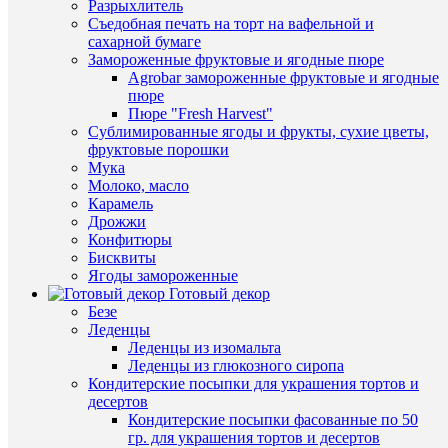
клик
Разрыхлитель
Съедобная печать на торт на вафельной и
Быстры
К
сахарной бумаге
просмот
сравнен
Замороженные фруктовые и ягодные пюре
Трафаре
Agrobar замороженные фруктовые и ягодные
"Школь
В
пюре
принадл
избранн
Пюре "Fresh Harvest"
39
Сублимированные ягоды и фрукты, сухие цветы,
руб.
фруктовые порошки
/
В
Мука
шт
наличии
Молоко, масло
Карамель
В
Дрожжи
корзину
Конфитюры
Бисквиты
Купить
Ягоды замороженные
в
Готовый декор
1
Безе
клик
Наличие
Леденцы
в
Леденцы из изомальта
К
магазин
Леденцы из глюкозного сиропа
сравнен
Кондитерские посыпки для украшения тортов и
Назван
десертов
В
Основн
Кондитерские посыпки фасованные по 50
избранн
склад (у
гр. для украшения тортов и десертов