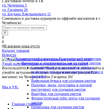
с доставкой почтой и ТК
ул. Чичерина 5
ул. Гагарина 26
ул. Богдана Хмельницкого 11
Самовывоз и доставка курьером из оффлайн магазинов в г.
Челябинске
0
0
0
В корзине
пока
пусто
Каталог товаров
Новости
Кондитерский инвентарь
Инвентарь и инструменты для создания цветов
Узнай наличие товара в нужном магазине на сайте!
Силиконовые и пластиковые оттиски
Воспользуйтесь кнопкой "Выбрать магазин" в шапке сайта и
(вайнеры) для создания цветов (лепестки и
узнайте актуальное наличие товара в интересующем Вас
листики)
магазине: на Чичерина 5 или Гагарина 26!
Вафельная бумага для создания цветов
Палочки, маты, подставки и прочий
Мы в VK:
инструмент для создания цветов
Вырубки для создания цветов
Флористическая тейп лента для создания
цветов
Главная страница
Проволока для создания цветов
•