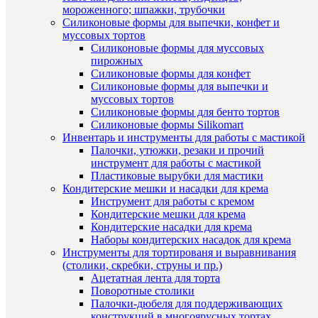
мороженного; шпажки, трубочки
Ваш
Силиконовые формы для выпечки, конфет и
труд»
муссовых тортов
и
Силиконовые формы для муссовых
«Любим
пирожных
воспита
Силиконовые формы для конфет
39
Силиконовые формы для выпечки и
руб.
муссовых тортов
/
Силиконовые формы для бенто тортов
шт
Силиконовые формы Silikomart
Инвентарь и инструменты для работы с мастикой
В
Быстры
Палочки, утюжки, резаки и прочий
корзину
просмот
инструмент для работы с мастикой
Трафаре
Пластиковые вырубки для мастики
Купить
«Поздра
Кондитерские мешки и насадки для крема
в
и
Инструмент для работы с кремом
1
пожелан
Кондитерские мешки для крема
клик
№1»
Кондитерские насадки для крема
69
Наборы кондитерских насадок для крема
К
руб.
Инструменты для тортированя и выравнивания
сравнен
/
(столики, скребки, струны и пр.)
шт
Ацетатная лента для торта
В
Поворотные столики
избранн
В
Палочки-дюбеля для поддерживающих
корзину
конструкций в многоярусных тортах