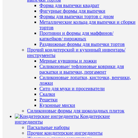
К
Быстры
Форма для выпечки квадрат
сравнен
просмот
Фигурные формы для выпечки
Трафаре
Формы для выпечки тортов с дном
В
«Первое
Металлические кольца для выпечки и сборки
избранн
сентября
тортов
№2»
Противни и формы для маффинов/
95
капкейков/ пирожных
В
руб.
Раздвижные формы для выпечки тортов
наличии
/
Прочий кондитерский и кухонный инвентарь/
шт
инструменты
Мерные кувшины и ложки
В
Силиконовые/ тефлоновые коврики для
корзину
раскатки и выпечки, пергамент
Силиконовые лопатки, кисточки, венчики,
Купить
ложки
в
Сито для муки и просеиватели
1
Скалки
клик
Решетки
Быстры
Кухонные миски
просмот
К
Силиконовые формы для шоколадных плиток
Трафаре
сравнен
Кондитерские
"Яблоки
ингредиенты
и
В
Пасхальные наборы
колокол
избранн
Прочие кондитерские ингредиенты
39