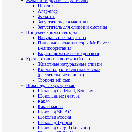
Желатин и другие загустители
руб.
Пектин
/
В
Агар-агар
шт
наличии
Желатин
Загуститель для мастики
В
Загуститель для сливок и сметаны
корзину
Пищевые ароматизаторы
Натуральные экстракты
Купить
Пищевые ароматизаторы Mr Flavor,
в
Великобритания
1
Вкусо-ароматические добавки
клик
Крема, сливки, творожный сыр
Животные натуральные сливки
К
Крема на растительных маслах
сравнен
(растительные сливки)
Быстры
Творожный сыр
В
просмот
Шоколад, глазури, какао
избранн
Трафаре
Шоколад Callebaut, Бельгия
"Любим
Шоколадные глазури
маме"
Какао
В
9x9см
Какао масло
наличии
110
Шоколад SICAO
руб.
Шоколад Россия
/
Шоколад Турция
шт
Шоколад Cargill (Бельгия)