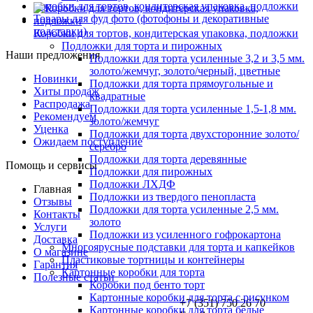
Коробки для тортов, кондитерская упаковка, подложки
Товары для фуд фото (фотофоны и декоративные
подставки)
Коробки для тортов, кондитерская упаковка, подложки
Подложки для торта и пирожных
Наши предложения
Подложки для торта усиленные 3,2 и 3,5 мм.
золото/жемчуг, золото/черный, цветные
Новинки
Подложки для торта прямоугольные и
Хиты продаж
квадратные
Распродажа
Подложки для торта усиленные 1,5-1,8 мм.
Рекомендуем
золото/жемчуг
Уценка
Подложки для торта двухсторонние золото/
Ожидаем поступление
серебро
Подложки для торта деревянные
Помощь и сервисы
Подложки для пирожных
Подложки ЛХДФ
Главная
Подложки из твердого пенопласта
Отзывы
Подложки для торта усиленные 2,5 мм.
Контакты
золото
Услуги
Подложки из усиленного гофрокартона
Доставка
Многоярусные подставки для торта и капкейков
О магазине
Пластиковые тортницы и контейнеры
Гарантия
Картонные коробки для торта
Полезные статьи
Коробки под бенто торт
Картонные коробки для торта с рисунком
+7 (351) 750 26 70
Картонные коробки для торта белые