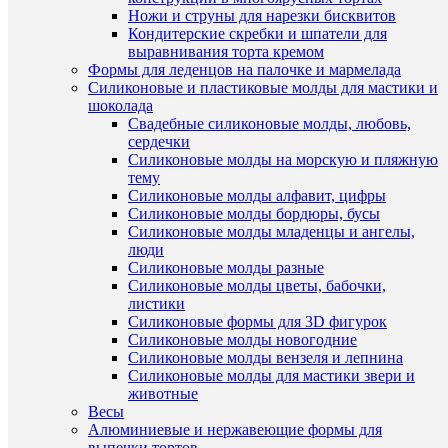
Ножи и струны для нарезки бисквитов
В
Купить
Кондитерские скребки и шпатели для
наличии
в
выравнивания торта кремом
1
Формы для леденцов на палочке и мармелада
клик
Силиконовые и пластиковые молды для мастики и
шоколада
К
Быстры
Свадебные силиконовые молды, любовь,
сравнен
просмот
сердечки
Трафаре
Силиконовые молды на морскую и пляжную
В
"Летучи
тему
избранн
мыши"
Силиконовые молды алфавит, цифры
(11,5см)
Силиконовые молды бордюры, бусы
90
Силиконовые молды младенцы и ангелы,
В
руб.
люди
наличии
/
Силиконовые молды разные
шт
Силиконовые молды цветы, бабочки,
листики
В
Силиконовые формы для 3D фигурок
корзину
Силиконовые молды новогодние
Силиконовые молды вензеля и лепнина
Купить
Силиконовые молды для мастики звери и
в
животные
1
Весы
клик
Алюминиевые и нержавеющие формы для
выпечки тортов