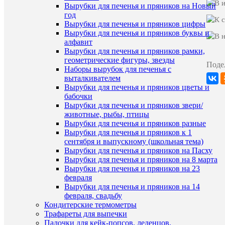
Вырубки для печенья и пряников на Новый
год
Вырубки для печенья и пряников цифры
Вырубки для печенья и пряников буквы и
алфавит
Вырубки для печенья и пряников рамки,
геометрические фигуры, звезды
ПО
Поде
Наборы вырубок для печенья с
ТО
выталкивателем
(8)
Вырубки для печенья и пряников цветы и
бабочки
Вырубки для печенья и пряников звери/
животные, рыбы, птицы
Вырубки для печенья и пряников разные
Вырубки для печенья и пряников к 1
сентября и выпускному (школьная тема)
Вырубки для печенья и пряников на Пасху
Вырубки для печенья и пряников на 8 марта
Вырубки для печенья и пряников на 23
Быстры
февраля
просмот
Вырубки для печенья и пряников на 14
Трафаре
февраля, свадьбу
с
Кондитерские термометры
надпися
Трафареты для выпечки
«Спасиб
Палочки для кейк-попсов, леденцов,
за