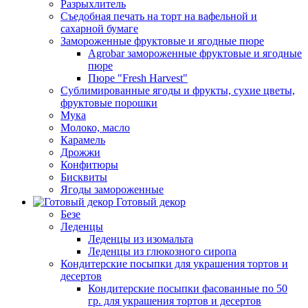
Разрыхлитель
Съедобная печать на торт на вафельной и
сахарной бумаге
Замороженные фруктовые и ягодные пюре
Agrobar замороженные фруктовые и ягодные
пюре
Пюре "Fresh Harvest"
Сублимированные ягоды и фрукты, сухие цветы,
фруктовые порошки
Мука
Молоко, масло
Карамель
Дрожжи
Конфитюры
Бисквиты
Ягоды замороженные
Готовый декор
Безе
Леденцы
Леденцы из изомальта
Леденцы из глюкозного сиропа
Кондитерские посыпки для украшения тортов и
десертов
Кондитерские посыпки фасованные по 50
гр. для украшения тортов и десертов