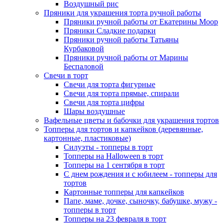
Воздушный рис
Пряники для украшения торта ручной работы
Пряники ручной работы от Екатерины Моор
Пряники Сладкие подарки
Пряники ручной работы Татьяны
Курбаковой
Пряники ручной работы от Марины
Беспаловой
Свечи в торт
Свечи для торта фигурные
Свечи для торта прямые, спирали
Свечи для торта цифры
Шары воздушные
Вафельные цветы и бабочки для украшения тортов
Топперы для тортов и капкейков (деревянные,
картонные, пластиковые)
Силуэты - топперы в торт
Топперы на Halloween в торт
Топперы на 1 сентября в торт
С днем рождения и с юбилеем - топперы для
тортов
Картонные топперы для капкейков
Папе, маме, дочке, сыночку, бабушке, мужу -
топперы в торт
Топперы на 23 февраля в торт