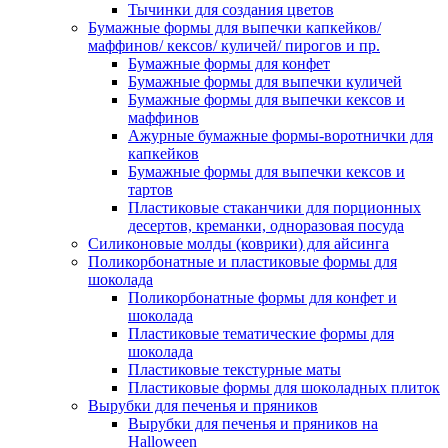
Тычинки для создания цветов
Бумажные формы для выпечки капкейков/
маффинов/ кексов/ куличей/ пирогов и пр.
Бумажные формы для конфет
Бумажные формы для выпечки куличей
Бумажные формы для выпечки кексов и
маффинов
Ажурные бумажные формы-воротнички для
капкейков
Бумажные формы для выпечки кексов и
тартов
Пластиковые стаканчики для порционных
десертов, креманки, одноразовая посуда
Силиконовые молды (коврики) для айсинга
Поликорбонатные и пластиковые формы для
шоколада
Поликорбонатные формы для конфет и
шоколада
Пластиковые тематические формы для
шоколада
Пластиковые текстурные маты
Пластиковые формы для шоколадных плиток
Вырубки для печенья и пряников
Вырубки для печенья и пряников на
Halloween