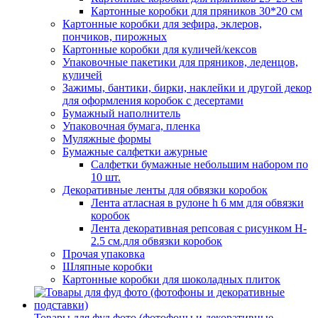
Картонные коробки для пряников 30*20 см
Картонные коробки для зефира, эклеров,
пончиков, пирожных
Картонные коробки для куличей/кексов
Упаковочные пакетики для пряников, леденцов,
куличей
Зажимы, бантики, бирки, наклейки и другой декор
для оформления коробок с десертами
Бумажный наполнитель
Упаковочная бумага, пленка
Муляжные формы
Бумажные салфетки ажурные
Салфетки бумажные небольшим набором по
10 шт.
Декоративные ленты для обвязки коробок
Лента атласная в рулоне h 6 мм для обвязки
коробок
Лента декоративная репсовая с рисунком H-
2.5 см.для обвязки коробок
Прочая упаковка
Шляпные коробки
Картонные коробки для шоколадных плиток
Товары для фуд фото (фотофоны и декоративные