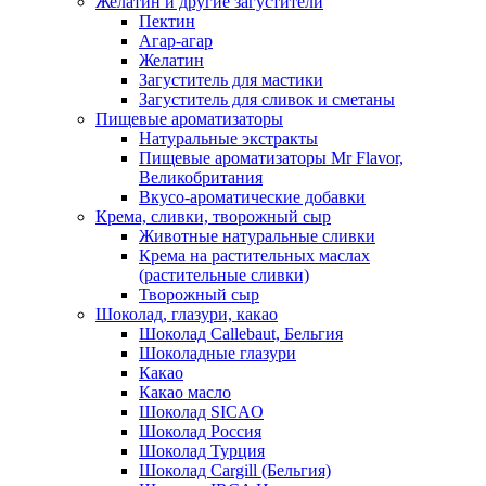
Желатин и другие загустители
Пектин
Агар-агар
Желатин
Загуститель для мастики
Загуститель для сливок и сметаны
Пищевые ароматизаторы
Натуральные экстракты
Пищевые ароматизаторы Mr Flavor,
Великобритания
Вкусо-ароматические добавки
Крема, сливки, творожный сыр
Животные натуральные сливки
Крема на растительных маслах
(растительные сливки)
Творожный сыр
Шоколад, глазури, какао
Шоколад Callebaut, Бельгия
Шоколадные глазури
Какао
Какао масло
Шоколад SICAO
Шоколад Россия
Шоколад Турция
Шоколад Cargill (Бельгия)