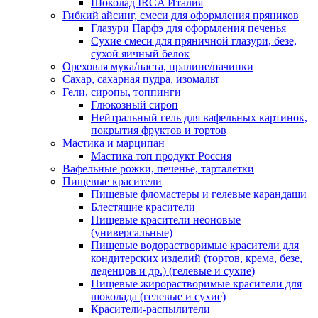
Шоколад IRCA Италия
Гибкий айсинг, смеси для оформления пряников
Глазури Парфэ для оформления печенья
Сухие смеси для пряничной глазури, безе,
сухой яичный белок
Ореховая мука/паста, пралине/начинки
Сахар, сахарная пудра, изомальт
Гели, сиропы, топпинги
Глюкозный сироп
Нейтральный гель для вафельных картинок,
покрытия фруктов и тортов
Мастика и марципан
Мастика топ продукт Россия
Вафельные рожки, печенье, тарталетки
Пищевые красители
Пищевые фломастеры и гелевые карандаши
Блестящие красители
Пищевые красители неоновые
(универсальные)
Пищевые водорастворимые красители для
кондитерских изделий (тортов, крема, безе,
леденцов и др.) (гелевые и сухие)
Пищевые жирорастворимые красители для
шоколада (гелевые и сухие)
Красители-распылители