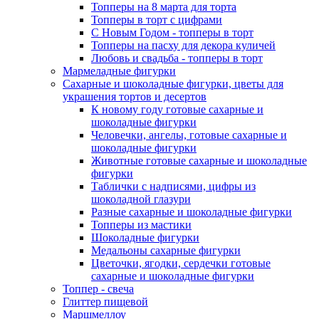
Топперы на 8 марта для торта
Топперы в торт с цифрами
С Новым Годом - топперы в торт
Топперы на пасху для декора куличей
Любовь и свадьба - топперы в торт
Мармеладные фигурки
Сахарные и шоколадные фигурки, цветы для
украшения тортов и десертов
К новому году готовые сахарные и
шоколадные фигурки
Человечки, ангелы, готовые сахарные и
шоколадные фигурки
Животные готовые сахарные и шоколадные
фигурки
Таблички с надписями, цифры из
шоколадной глазури
Разные сахарные и шоколадные фигурки
Топперы из мастики
Шоколадные фигурки
Медальоны сахарные фигурки
Цветочки, ягодки, сердечки готовые
сахарные и шоколадные фигурки
Топпер - свеча
Глиттер пищевой
Маршмеллоу