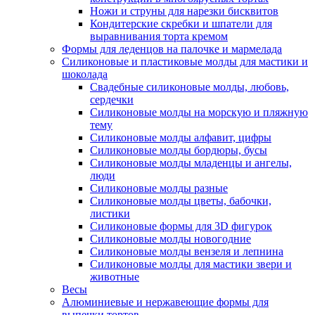
Ножи и струны для нарезки бисквитов
Кондитерские скребки и шпатели для
выравнивания торта кремом
Формы для леденцов на палочке и мармелада
Силиконовые и пластиковые молды для мастики и
шоколада
Свадебные силиконовые молды, любовь,
сердечки
Силиконовые молды на морскую и пляжную
тему
Силиконовые молды алфавит, цифры
Силиконовые молды бордюры, бусы
Силиконовые молды младенцы и ангелы,
люди
Силиконовые молды разные
Силиконовые молды цветы, бабочки,
листики
Силиконовые формы для 3D фигурок
Силиконовые молды новогодние
Силиконовые молды вензеля и лепнина
Силиконовые молды для мастики звери и
животные
Весы
Алюминиевые и нержавеющие формы для
выпечки тортов