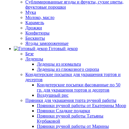
Сублимированные ягоды и фрукты, сухие цветы,
фруктовые порошки
Мука
Молоко, масло
Карамель
Дрожжи
Конфитюры
Бисквиты
Ягоды замороженные
Готовый декор
Безе
Леденцы
Леденцы из изомальта
Леденцы из глюкозного сиропа
Кондитерские посыпки для украшения тортов и
десертов
Кондитерские посыпки фасованные по 50
гр. для украшения тортов и десертов
Воздушный рис
Пряники для украшения торта ручной работы
Пряники ручной работы от Екатерины Моор
Пряники Сладкие подарки
Пряники ручной работы Татьяны
Курбаковой
Пряники ручной работы от Марины