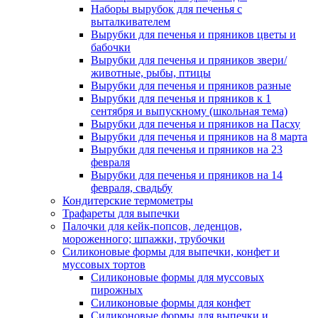
Наборы вырубок для печенья с
выталкивателем
Вырубки для печенья и пряников цветы и
бабочки
Вырубки для печенья и пряников звери/
животные, рыбы, птицы
Вырубки для печенья и пряников разные
Вырубки для печенья и пряников к 1
сентября и выпускному (школьная тема)
Вырубки для печенья и пряников на Пасху
Вырубки для печенья и пряников на 8 марта
Вырубки для печенья и пряников на 23
февраля
Вырубки для печенья и пряников на 14
февраля, свадьбу
Кондитерские термометры
Трафареты для выпечки
Палочки для кейк-попсов, леденцов,
мороженного; шпажки, трубочки
Силиконовые формы для выпечки, конфет и
муссовых тортов
Силиконовые формы для муссовых
пирожных
Силиконовые формы для конфет
Силиконовые формы для выпечки и