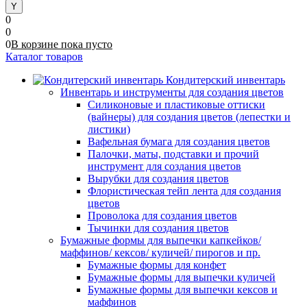
0
0
0
В корзине
пока
пусто
Каталог товаров
Кондитерский инвентарь
Инвентарь и инструменты для создания цветов
Силиконовые и пластиковые оттиски
(вайнеры) для создания цветов (лепестки и
листики)
Вафельная бумага для создания цветов
Палочки, маты, подставки и прочий
инструмент для создания цветов
Вырубки для создания цветов
Флористическая тейп лента для создания
цветов
Проволока для создания цветов
Тычинки для создания цветов
Бумажные формы для выпечки капкейков/
маффинов/ кексов/ куличей/ пирогов и пр.
Бумажные формы для конфет
Бумажные формы для выпечки куличей
Бумажные формы для выпечки кексов и
маффинов