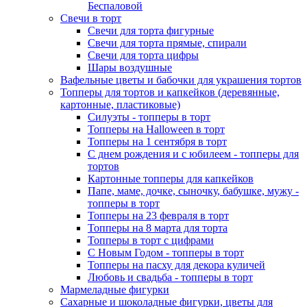
Беспаловой
Свечи в торт
Свечи для торта фигурные
Свечи для торта прямые, спирали
Свечи для торта цифры
Шары воздушные
Вафельные цветы и бабочки для украшения тортов
Топперы для тортов и капкейков (деревянные,
картонные, пластиковые)
Силуэты - топперы в торт
Топперы на Halloween в торт
Топперы на 1 сентября в торт
С днем рождения и с юбилеем - топперы для
тортов
Картонные топперы для капкейков
Папе, маме, дочке, сыночку, бабушке, мужу -
топперы в торт
Топперы на 23 февраля в торт
Топперы на 8 марта для торта
Топперы в торт с цифрами
С Новым Годом - топперы в торт
Топперы на пасху для декора куличей
Любовь и свадьба - топперы в торт
Мармеладные фигурки
Сахарные и шоколадные фигурки, цветы для