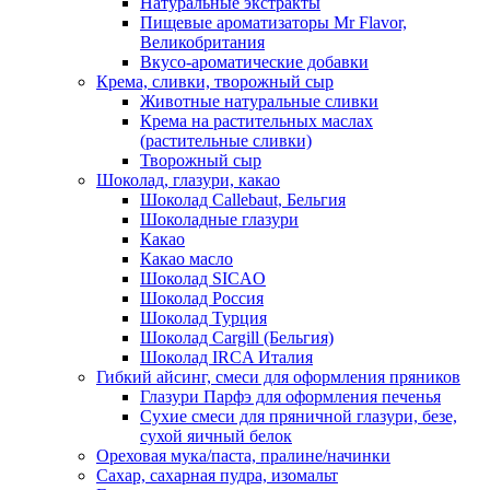
Натуральные экстракты
Пищевые ароматизаторы Mr Flavor,
Великобритания
Вкусо-ароматические добавки
Крема, сливки, творожный сыр
Животные натуральные сливки
Крема на растительных маслах
(растительные сливки)
Творожный сыр
Шоколад, глазури, какао
Шоколад Callebaut, Бельгия
Шоколадные глазури
Какао
Какао масло
Шоколад SICAO
Шоколад Россия
Шоколад Турция
Шоколад Cargill (Бельгия)
Шоколад IRCA Италия
Гибкий айсинг, смеси для оформления пряников
Глазури Парфэ для оформления печенья
Сухие смеси для пряничной глазури, безе,
сухой яичный белок
Ореховая мука/паста, пралине/начинки
Сахар, сахарная пудра, изомальт