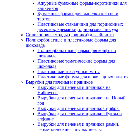
Ажурные бумажные формы-воротнички для
капкейков
Бумажные формы для выпечки кексов и
тартов
Пластиковые стаканчики для порционных
десертов, креманки, одноразовая посуда
Силиконовые молды (коврики) для айсинга
Поликорбонатные и пластиковые формы для
шоколада
Поликорбонатные формы для конфет и
шоколада
Пластиковые тематические формы для
шоколада
Пластиковые текстурные маты
Пластиковые формы для шоколадных плиток
Вырубки для печенья и пряников
Вырубки для печенья и пряников на
Halloween
Вырубки для печенья и пряников на Новый
год
Вырубки для печенья и пряников цифры
Вырубки для печенья и пряников буквы и
алфавит
Вырубки для печенья и пряников рамки,
геометрические фигуры, звезды