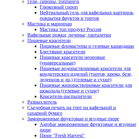
Гели, сиропы, топпинги
Глюкозный сироп
Нейтральный гель для вафельных картинок,
покрытия фруктов и тортов
Мастика и марципан
Мастика топ продукт Россия
Вафельные рожки, печенье, тарталетки
Пищевые красители
Пищевые фломастеры и гелевые карандаши
Блестящие красители
Пищевые красители неоновые
(универсальные)
Пищевые водорастворимые красители для
кондитерских изделий (тортов, крема, безе,
леденцов и др.) (гелевые и сухие)
Пищевые жирорастворимые красители для
шоколада (гелевые и сухие)
Красители-распылители
Разрыхлитель
Съедобная печать на торт на вафельной и
сахарной бумаге
Замороженные фруктовые и ягодные пюре
Agrobar замороженные фруктовые и ягодные
пюре
Пюре "Fresh Harvest"