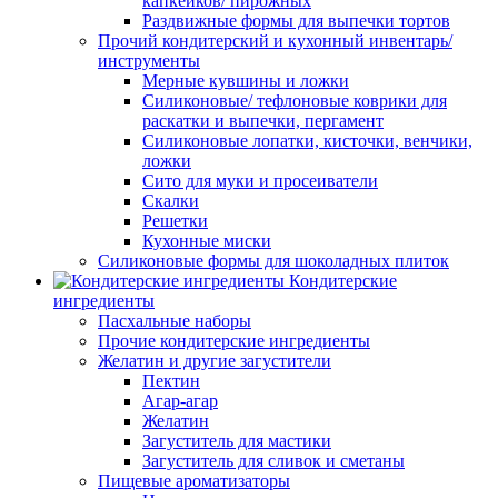
капкейков/ пирожных
Раздвижные формы для выпечки тортов
Прочий кондитерский и кухонный инвентарь/
инструменты
Мерные кувшины и ложки
Силиконовые/ тефлоновые коврики для
раскатки и выпечки, пергамент
Силиконовые лопатки, кисточки, венчики,
ложки
Сито для муки и просеиватели
Скалки
Решетки
Кухонные миски
Силиконовые формы для шоколадных плиток
Кондитерские
ингредиенты
Пасхальные наборы
Прочие кондитерские ингредиенты
Желатин и другие загустители
Пектин
Агар-агар
Желатин
Загуститель для мастики
Загуститель для сливок и сметаны
Пищевые ароматизаторы