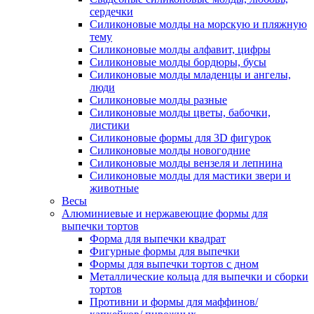
сердечки
Силиконовые молды на морскую и пляжную
тему
Силиконовые молды алфавит, цифры
Силиконовые молды бордюры, бусы
Силиконовые молды младенцы и ангелы,
люди
Силиконовые молды разные
Силиконовые молды цветы, бабочки,
листики
Силиконовые формы для 3D фигурок
Силиконовые молды новогодние
Силиконовые молды вензеля и лепнина
Силиконовые молды для мастики звери и
животные
Весы
Алюминиевые и нержавеющие формы для
выпечки тортов
Форма для выпечки квадрат
Фигурные формы для выпечки
Формы для выпечки тортов с дном
Металлические кольца для выпечки и сборки
тортов
Противни и формы для маффинов/