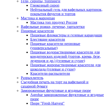
Гели, сиропы, топпинги
Глюкозный сироп
Нейтральный гель для вафельных картинок,
покрытия фруктов и тортов
Мастика и марципан
Мастика топ продукт Россия
Вафельные рожки, печенье, тарталетки
Пищевые красители
Пищевые фломастеры и гелевые карандаши
Блестящие красители
Пищевые красители неоновые
(универсальные)
Пищевые водорастворимые красители для
кондитерских изделий (тортов, крема, безе,
леденцов и др.) (гелевые и сухие)
Пищевые жирорастворимые красители для
шоколада (гелевые и сухие)
Красители-распылители
Разрыхлитель
Съедобная печать на торт на вафельной и
сахарной бумаге
Замороженные фруктовые и ягодные пюре
Agrobar замороженные фруктовые и ягодные
пюре
Пюре "Fresh Harvest"