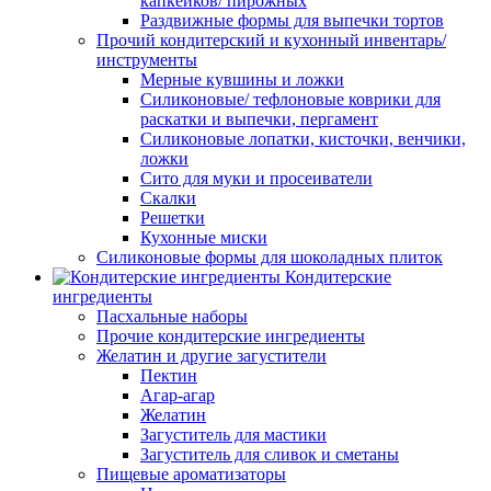
капкейков/ пирожных
Раздвижные формы для выпечки тортов
Прочий кондитерский и кухонный инвентарь/
инструменты
Мерные кувшины и ложки
Силиконовые/ тефлоновые коврики для
раскатки и выпечки, пергамент
Силиконовые лопатки, кисточки, венчики,
ложки
Сито для муки и просеиватели
Скалки
Решетки
Кухонные миски
Силиконовые формы для шоколадных плиток
Кондитерские
ингредиенты
Пасхальные наборы
Прочие кондитерские ингредиенты
Желатин и другие загустители
Пектин
Агар-агар
Желатин
Загуститель для мастики
Загуститель для сливок и сметаны
Пищевые ароматизаторы