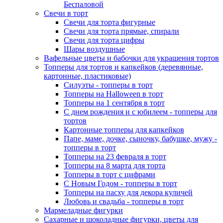
Беспаловой
Свечи в торт
Свечи для торта фигурные
Свечи для торта прямые, спирали
Свечи для торта цифры
Шары воздушные
Вафельные цветы и бабочки для украшения тортов
Топперы для тортов и капкейков (деревянные,
картонные, пластиковые)
Силуэты - топперы в торт
Топперы на Halloween в торт
Топперы на 1 сентября в торт
С днем рождения и с юбилеем - топперы для
тортов
Картонные топперы для капкейков
Папе, маме, дочке, сыночку, бабушке, мужу -
топперы в торт
Топперы на 23 февраля в торт
Топперы на 8 марта для торта
Топперы в торт с цифрами
С Новым Годом - топперы в торт
Топперы на пасху для декора куличей
Любовь и свадьба - топперы в торт
Мармеладные фигурки
Сахарные и шоколадные фигурки, цветы для