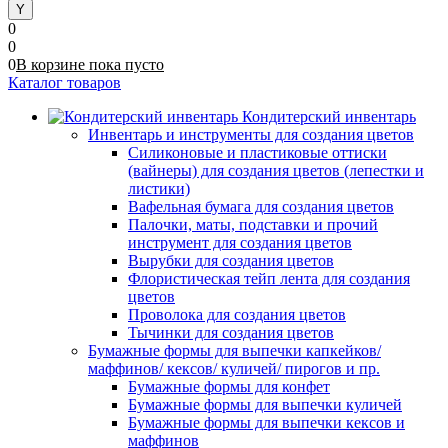
0
0
0
В корзине
пока
пусто
Каталог товаров
Кондитерский инвентарь
Инвентарь и инструменты для создания цветов
Силиконовые и пластиковые оттиски
(вайнеры) для создания цветов (лепестки и
листики)
Вафельная бумага для создания цветов
Палочки, маты, подставки и прочий
инструмент для создания цветов
Вырубки для создания цветов
Флористическая тейп лента для создания
цветов
Проволока для создания цветов
Тычинки для создания цветов
Бумажные формы для выпечки капкейков/
маффинов/ кексов/ куличей/ пирогов и пр.
Бумажные формы для конфет
Бумажные формы для выпечки куличей
Бумажные формы для выпечки кексов и
маффинов