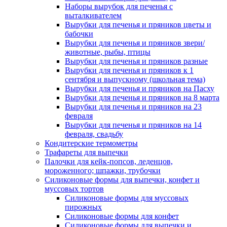
Наборы вырубок для печенья с
выталкивателем
Вырубки для печенья и пряников цветы и
бабочки
Вырубки для печенья и пряников звери/
животные, рыбы, птицы
Вырубки для печенья и пряников разные
Вырубки для печенья и пряников к 1
сентября и выпускному (школьная тема)
Вырубки для печенья и пряников на Пасху
Вырубки для печенья и пряников на 8 марта
Вырубки для печенья и пряников на 23
февраля
Вырубки для печенья и пряников на 14
февраля, свадьбу
Кондитерские термометры
Трафареты для выпечки
Палочки для кейк-попсов, леденцов,
мороженного; шпажки, трубочки
Силиконовые формы для выпечки, конфет и
муссовых тортов
Силиконовые формы для муссовых
пирожных
Силиконовые формы для конфет
Силиконовые формы для выпечки и