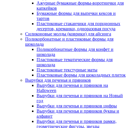
Ажурные бумажные формы-воротнички для
капкейков
Бумажные формы для выпечки кексов и
тартов
Пластиковые стаканчики для порционных
десертов, креманки, одноразовая посуда
Силиконовые молды (коврики) для айсинга
Поликорбонатные и пластиковые формы для
шоколада
Поликорбонатные формы для конфет и
шоколада
Пластиковые тематические формы для
шоколада
Пластиковые текстурные маты
Пластиковые формы для шоколадных плиток
Вырубки для печенья и пряников
Вырубки для печенья и пряников на
Halloween
Вырубки для печенья и пряников на Новый
год
Вырубки для печенья и пряников цифры
Вырубки для печенья и пряников буквы и
алфавит
Вырубки для печенья и пряников рамки,
геометрические фигуры, звезды