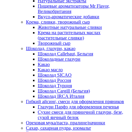
Натуральные экстракты
Пищевые ароматизаторы Mr Flavor,
Великобритания
Вкусо-ароматические добавки
Крема, сливки, творожный сыр
Животные натуральные сливки
Крема на растительных маслах
(растительные сливки)
Творожный сыр
Шоколад, глазури, какао
Шоколад Callebaut, Бельгия
Шоколадные глазури
Какао
Какао масло
Шоколад SICAO
Шоколад Россия
Шоколад Турция
Шоколад Cargill (Бельгия)
Шоколад IRCA Италия
Гибкий айсинг, смеси для оформления пряников
Глазури Парфэ для оформления печенья
Сухие смеси для пряничной глазури, безе,
сухой яичный белок
Ореховая мука/паста, пралине/начинки
Сахар, сахарная пудра, изомальт