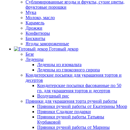
Сублимированные ягоды и фрукты, сухие цветы,
фруктовые порошки
Мука
Молоко, масло
Карамель
Дрожжи
Конфитюры
Бисквиты
Ягоды замороженные
Готовый декор
Безе
Леденцы
Леденцы из изомальта
Леденцы из глюкозного сиропа
Кондитерские посыпки для украшения тортов и
десертов
Кондитерские посыпки фасованные по 50
гр. для украшения тортов и десертов
Воздушный рис
Пряники для украшения торта ручной работы
Пряники ручной работы от Екатерины Моор
Пряники Сладкие подарки
Пряники ручной работы Татьяны
Курбаковой
Пряники ручной работы от Марины