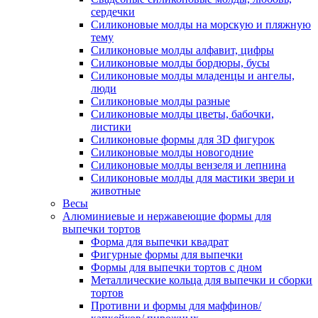
сердечки
Силиконовые молды на морскую и пляжную
тему
Силиконовые молды алфавит, цифры
Силиконовые молды бордюры, бусы
Силиконовые молды младенцы и ангелы,
люди
Силиконовые молды разные
Силиконовые молды цветы, бабочки,
листики
Силиконовые формы для 3D фигурок
Силиконовые молды новогодние
Силиконовые молды вензеля и лепнина
Силиконовые молды для мастики звери и
животные
Весы
Алюминиевые и нержавеющие формы для
выпечки тортов
Форма для выпечки квадрат
Фигурные формы для выпечки
Формы для выпечки тортов с дном
Металлические кольца для выпечки и сборки
тортов
Противни и формы для маффинов/