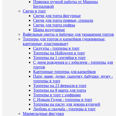
Пряники ручной работы от Марины
шт
Беспаловой
Свечи в торт
В
Свечи для торта фигурные
корзину
Свечи для торта прямые, спирали
Свечи для торта цифры
Купить
Шары воздушные
в
Вафельные цветы и бабочки для украшения тортов
1
Топперы для тортов и капкейков (деревянные,
клик
картонные, пластиковые)
Силуэты - топперы в торт
К
Быстры
Топперы на Halloween в торт
сравнен
просмот
Топперы на 1 сентября в торт
Красите
С днем рождения и с юбилеем - топперы для
В
желтый
тортов
избранн
100
Картонные топперы для капкейков
гр.
Папе, маме, дочке, сыночку, бабушке, мужу -
146
топперы в торт
В
руб.
Топперы на 23 февраля в торт
наличии
/
Топперы на 8 марта для торта
шт
Топперы в торт с цифрами
С Новым Годом - топперы в торт
В
Топперы на пасху для декора куличей
корзину
Любовь и свадьба - топперы в торт
Мармеладные фигурки
Купить