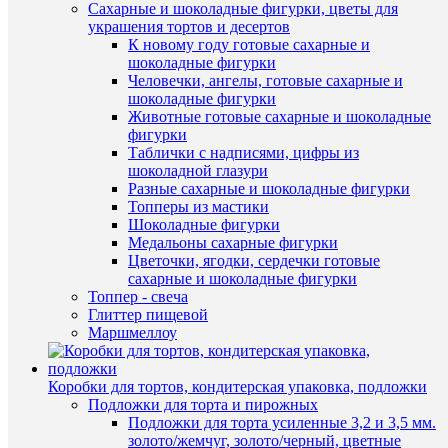
Сахарные и шоколадные фигурки, цветы для
в
украшения тортов и десертов
1
К новому году готовые сахарные и
клик
шоколадные фигурки
Человечки, ангелы, готовые сахарные и
К
Быстры
шоколадные фигурки
сравнен
просмот
Животные готовые сахарные и шоколадные
Красите
фигурки
В
черный
Таблички с надписями, цифры из
избранн
100
шоколадной глазури
гр.
Разные сахарные и шоколадные фигурки
283
Топперы из мастики
В
руб.
Шоколадные фигурки
наличии
/
Медальоны сахарные фигурки
шт
Цветочки, ягодки, сердечки готовые
сахарные и шоколадные фигурки
В
Топпер - свеча
корзину
Глиттер пищевой
Маршмеллоу
Купить
в
1
Коробки для тортов, кондитерская упаковка, подложки
клик
Подложки для торта и пирожных
Подложки для торта усиленные 3,2 и 3,5 мм.
К
Быстры
золото/жемчуг, золото/черный, цветные