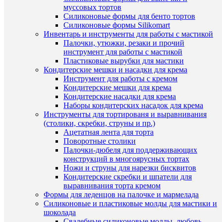
Артикул
продукт
муссовых тортов
жидкая
Силиконовые формы для бенто тортов
ЗЕЛЕН
Силиконовые формы Silikomart
100гр
Инвентарь и инструменты для работы с мастикой
Картинки
Загрузи
Палочки, утюжки, резаки и прочий
инструмент для работы с мастикой
100
Объем
Пластиковые вырубки для мастики
мл.
Кондитерские мешки и насадки для крема
Инструмент для работы с кремом
Кондитерские мешки для крема
Кондитерские насадки для крема
ОП
Наборы кондитерских насадок для крема
ТО
Инструменты для тортированя и выравнивания
(столики, скребки, струны и пр.)
Ацетатная лента для торта
Поворотные столики
Краси
Палочки-дюбеля для поддерживающих
зелен
конструкций в многоярусных тортах
100
гр.
Ножи и струны для нарезки бисквитов
Кондитерские скребки и шпатели для
выравнивания торта кремом
Формы для леденцов на палочке и мармелада
ХА
Силиконовые и пластиковые молды для мастики и
шоколада
Свадебные силиконовые молды, любовь,