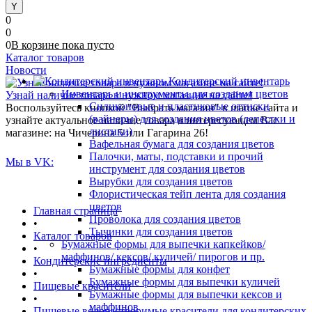
0
0
0
В корзине
пока
пусто
Каталог товаров
Новости
Кондитерский инвентарь
Инвентарь и инструменты для создания цветов
Узнай наличие товара в нужном магазине на сайте!
Силиконовые и пластиковые оттиски
Воспользуйтесь кнопкой "Выбрать магазин" в шапке сайта и
(вайнеры) для создания цветов (лепестки и
узнайте актуальное наличие товара в интересующем Вас
листики)
магазине: на Чичерина 5 или Гагарина 26!
Вафельная бумага для создания цветов
Палочки, маты, подставки и прочий
Мы в VK:
инструмент для создания цветов
Вырубки для создания цветов
Флористическая тейп лента для создания
цветов
Главная страница
Проволока для создания цветов
•
Тычинки для создания цветов
Каталог товаров
Бумажные формы для выпечки капкейков/
•
маффинов/ кексов/ куличей/ пирогов и пр.
Кондитерские ингредиенты
Бумажные формы для конфет
•
Бумажные формы для выпечки куличей
Пищевые красители
Бумажные формы для выпечки кексов и
•
маффинов
Пищевые водорастворимые красители для кондитерских