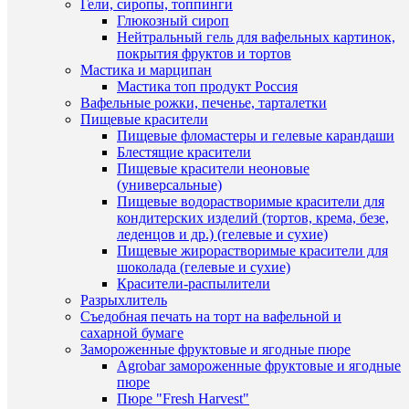
Гели, сиропы, топпинги
корзину
Глюкозный сироп
Нейтральный гель для вафельных картинок,
Быстры
Купить
покрытия фруктов и тортов
просмот
в
Мастика и марципан
Красите
1
Мастика топ продукт Россия
голубой
клик
Вафельные рожки, печенье, тарталетки
100
Пищевые красители
гр.
К
Пищевые фломастеры и гелевые карандаши
150
сравнен
Блестящие красители
руб.
Пищевые красители неоновые
/
В
(универсальные)
шт
избранн
Пищевые водорастворимые красители для
кондитерских изделий (тортов, крема, безе,
В
леденцов и др.) (гелевые и сухие)
корзину
В
Пищевые жирорастворимые красители для
наличии
шоколада (гелевые и сухие)
Купить
Красители-распылители
в
Разрыхлитель
1
Съедобная печать на торт на вафельной и
клик
сахарной бумаге
Замороженные фруктовые и ягодные пюре
К
Быстры
Agrobar замороженные фруктовые и ягодные
сравнен
просмот
пюре
Красите
Пюре "Fresh Harvest"
В