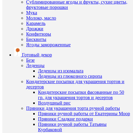
коричне
Сублимированные ягоды и фрукты, сухие цветы,
избранн
100
фруктовые порошки
гр.
Мука
146
Молоко, масло
В
руб.
Карамель
наличии
/
Дрожжи
шт
Конфитюры
Бисквиты
В
Ягоды замороженные
корзину
Готовый декор
Купить
Безе
в
Леденцы
1
Леденцы из изомальта
клик
Леденцы из глюкозного сиропа
Кондитерские посыпки для украшения тортов и
К
десертов
Быстры
сравнен
Кондитерские посыпки фасованные по 50
просмот
гр. для украшения тортов и десертов
Красите
В
Воздушный рис
красный
избранн
Пряники для украшения торта ручной работы
100
Пряники ручной работы от Екатерины Моор
гр.
Пряники Сладкие подарки
234
В
Пряники ручной работы Татьяны
руб.
наличии
Курбаковой
/