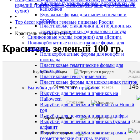
Ажурные бумажные формы-воротнички для
изделий (тортов, крема, безе, леденцов и др.) (гелевые и
капкейков
сухие)
Бумажные формы для выпечки кексов и
•
тартов
Top decor красители гелевые пищевые Россия
Пластиковые стаканчики для порционных
•
десертов, креманки, одноразовая посуда
Краситель зеленый 100 гр.
Силиконовые молды (коврики) для айсинга
Поликорбонатные и пластиковые формы для
Краситель зеленый 100 гр.
шоколада
Поликорбонатные формы для конфет и
шоколада
Пластиковые тематические формы для
шоколада
Вернуться в раздел
Описани
Артик
Пластиковые текстурные маты
жидк
товара:
Пластиковые формы для шоколадных плиток
146
Краситель
Обзор товара
Вырубки для печенья и пряников
зеленый
Вырубки для печенья и пряников на
100
Halloween
гр.
Описание
Вырубки для печенья и пряников на Новый
год
Характе
Все
Вырубки для печенья и пряников цифры
Характеристики
характ
Отз
Вырубки для печенья и пряников буквы и
сахар,
алфавит
влагоуд
Вырубки для печенья и пряников рамки,
Похожие товары
агент
геометрические фигуры, звезды