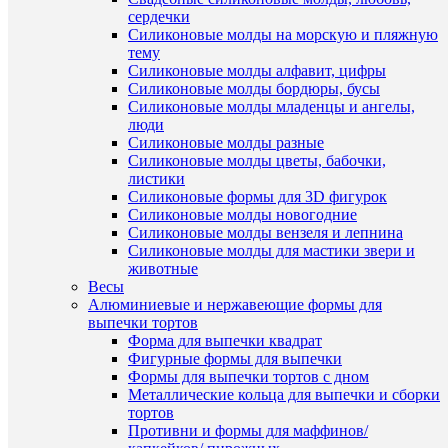
Про
сердечки
Силиконовые молды на морскую и пляжную
тему
Силиконовые молды алфавит, цифры
Силиконовые молды бордюры, бусы
Силиконовые молды младенцы и ангелы,
люди
Силиконовые молды разные
Силиконовые молды цветы, бабочки,
листики
Силиконовые формы для 3D фигурок
сос
Силиконовые молды новогодние
Силиконовые молды вензеля и лепнина
Силиконовые молды для мастики звери и
животные
Весы
Алюминиевые и нержавеющие формы для
выпечки тортов
Форма для выпечки квадрат
Фигурные формы для выпечки
Формы для выпечки тортов с дном
Металлические кольца для выпечки и сборки
тортов
Противни и формы для маффинов/