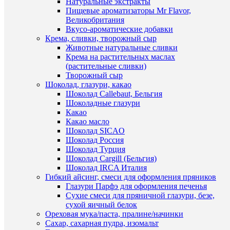
Натуральные экстракты
(7)
Пищевые ароматизаторы Mr Flavor,
Великобритания
Вкусо-ароматические добавки
Крема, сливки, творожный сыр
Животные натуральные сливки
Крема на растительных маслах
(растительные сливки)
Творожный сыр
Шоколад, глазури, какао
Шоколад Callebaut, Бельгия
Шоколадные глазури
Какао
Какао масло
Быстры
Шоколад SICAO
просмот
Шоколад Россия
Красите
Шоколад Турция
белый
Шоколад Cargill (Бельгия)
100
Шоколад IRCA Италия
гр.
Гибкий айсинг, смеси для оформления пряников
198
Глазури Парфэ для оформления печенья
руб.
Сухие смеси для пряничной глазури, безе,
/
сухой яичный белок
шт
Ореховая мука/паста, пралине/начинки
Сахар, сахарная пудра, изомальт
В