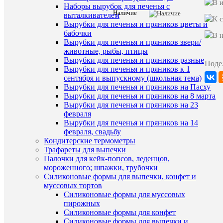
(глицери
Наборы вырубок для печенья с
красите
Наличие
выталкивателем
пищевы
Вырубки для печенья и пряников цветы и
(Е102,
бабочки
Е133),
Вырубки для печенья и пряников звери/
загустит
(камедь
животные, рыбы, птицы
состав
гуаровая
Вырубки для печенья и пряников разные
Поде
камедь
Вырубки для печенья и пряников к 1
рожково
сентября и выпускному (школьная тема)
дерева,
Вырубки для печенья и пряников на Пасху
Е1414),
Вырубки для печенья и пряников на 8 марта
антиоки
Вырубки для печенья и пряников на 23
(кислота
февраля
лимонная
консерв
Вырубки для печенья и пряников на 14
(Е202,
февраля, свадьбу
Е211).
Кондитерские термометры
Трафареты для выпечки
Россия,
Производи
ООО"То
Палочки для кейк-попсов, леденцов,
Продукт
мороженного; шпажки, трубочки
Силиконовые формы для выпечки, конфет и
Срок
3года
муссовых тортов
годности
Силиконовые формы для муссовых
Смесь
пирожных
для
Силиконовые формы для конфет
окрашив
Силиконовые формы для выпечки и
пищевы