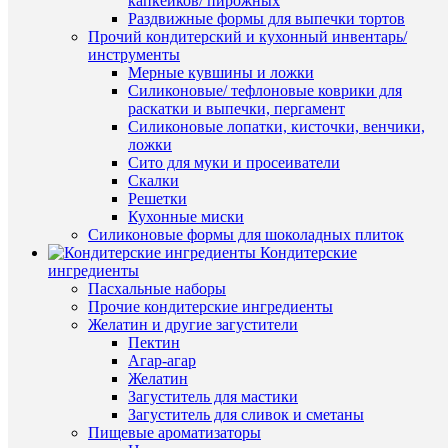
капкейков/ пирожных
Раздвижные формы для выпечки тортов
Прочий кондитерский и кухонный инвентарь/
инструменты
Мерные кувшины и ложки
Силиконовые/ тефлоновые коврики для
Ар
раскатки и выпечки, пергамент
Силиконовые лопатки, кисточки, венчики,
ложки
Сито для муки и просеиватели
Скалки
Ка
Решетки
Об
Кухонные миски
Силиконовые формы для шоколадных плиток
Кондитерские
Комме
ингредиенты
Пасхальные наборы
Прочие кондитерские ингредиенты
Желатин и другие загустители
Пектин
Агар-агар
Желатин
Загуститель для мастики
Загуститель для сливок и сметаны
ПО
Пищевые ароматизаторы
ТО