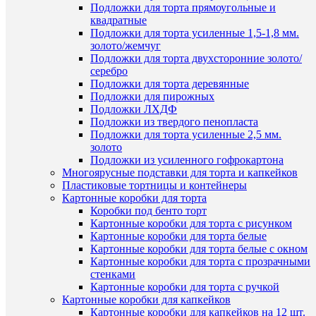
сравнен
просмот
Подложки для торта прямоугольные и
Красите
квадратные
В
розовый
Подложки для торта усиленные 1,5-1,8 мм.
избранн
100
золото/жемчуг
гр.
Подложки для торта двухсторонние золото/
146
серебро
В
руб.
Подложки для торта деревянные
наличии
/
Подложки для пирожных
шт
Подложки ЛХДФ
Подложки из твердого пенопласта
В
Подложки для торта усиленные 2,5 мм.
корзину
золото
Подложки из усиленного гофрокартона
Купить
Многоярусные подставки для торта и капкейков
в
Пластиковые тортницы и контейнеры
Наличие
1
Картонные коробки для торта
в
клик
Коробки под бенто торт
магазин
Картонные коробки для торта с рисунком
К
Картонные коробки для торта белые
Назван
сравнен
Картонные коробки для торта белые с окном
Основн
Картонные коробки для торта с прозрачными
склад (у
В
стенками
Чичери
избранн
Картонные коробки для торта с ручкой
5)
Картонные коробки для капкейков
Картонные коробки для капкейков на 12 шт.