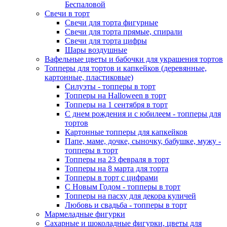
Беспаловой
Свечи в торт
Свечи для торта фигурные
Свечи для торта прямые, спирали
Свечи для торта цифры
Шары воздушные
Вафельные цветы и бабочки для украшения тортов
Топперы для тортов и капкейков (деревянные,
картонные, пластиковые)
Силуэты - топперы в торт
Топперы на Halloween в торт
Топперы на 1 сентября в торт
С днем рождения и с юбилеем - топперы для
тортов
Картонные топперы для капкейков
Папе, маме, дочке, сыночку, бабушке, мужу -
топперы в торт
Топперы на 23 февраля в торт
Топперы на 8 марта для торта
Топперы в торт с цифрами
С Новым Годом - топперы в торт
Топперы на пасху для декора куличей
Любовь и свадьба - топперы в торт
Мармеладные фигурки
Сахарные и шоколадные фигурки, цветы для