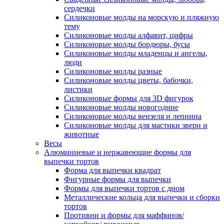
сердечки
Силиконовые молды на морскую и пляжную
тему
Силиконовые молды алфавит, цифры
Силиконовые молды бордюры, бусы
Силиконовые молды младенцы и ангелы,
люди
Силиконовые молды разные
Силиконовые молды цветы, бабочки,
листики
Силиконовые формы для 3D фигурок
Силиконовые молды новогодние
Силиконовые молды вензеля и лепнина
Силиконовые молды для мастики звери и
животные
Весы
Алюминиевые и нержавеющие формы для
выпечки тортов
Форма для выпечки квадрат
Фигурные формы для выпечки
Формы для выпечки тортов с дном
Металлические кольца для выпечки и сборки
тортов
Противни и формы для маффинов/