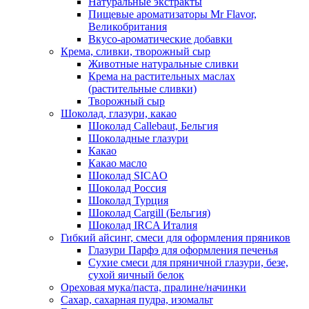
Натуральные экстракты
Пищевые ароматизаторы Mr Flavor,
Великобритания
Вкусо-ароматические добавки
Крема, сливки, творожный сыр
Животные натуральные сливки
Крема на растительных маслах
(растительные сливки)
Творожный сыр
Шоколад, глазури, какао
Шоколад Callebaut, Бельгия
Шоколадные глазури
Какао
Какао масло
Шоколад SICAO
Шоколад Россия
Шоколад Турция
Шоколад Cargill (Бельгия)
Шоколад IRCA Италия
Гибкий айсинг, смеси для оформления пряников
Глазури Парфэ для оформления печенья
Сухие смеси для пряничной глазури, безе,
сухой яичный белок
Ореховая мука/паста, пралине/начинки
Сахар, сахарная пудра, изомальт