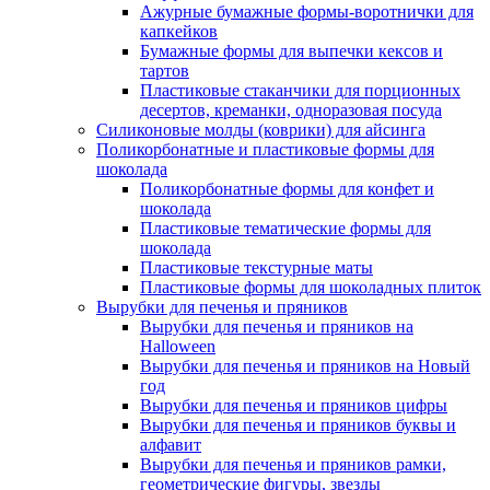
Ажурные бумажные формы-воротнички для
капкейков
Бумажные формы для выпечки кексов и
тартов
Пластиковые стаканчики для порционных
десертов, креманки, одноразовая посуда
Силиконовые молды (коврики) для айсинга
Поликорбонатные и пластиковые формы для
шоколада
Поликорбонатные формы для конфет и
шоколада
Пластиковые тематические формы для
шоколада
Пластиковые текстурные маты
Пластиковые формы для шоколадных плиток
Вырубки для печенья и пряников
Вырубки для печенья и пряников на
Halloween
Вырубки для печенья и пряников на Новый
год
Вырубки для печенья и пряников цифры
Вырубки для печенья и пряников буквы и
алфавит
Вырубки для печенья и пряников рамки,
геометрические фигуры, звезды