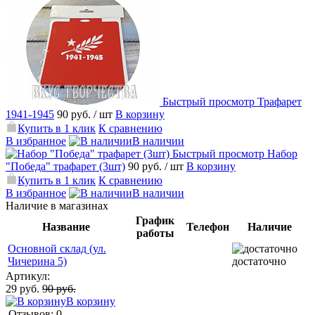
Быстрый просмотр
Трафарет
1941-1945
90 руб.
/ шт
В корзину
Купить в 1 клик
К сравнению
В избранное
В наличии
Быстрый просмотр
Набор
"Победа" трафарет (3шт)
90 руб.
/ шт
В корзину
Купить в 1 клик
К сравнению
В избранное
В наличии
Наличие в магазинах
График
Название
Телефон
Наличие
работы
Основной склад (ул.
Чичерина 5)
достаточно
Артикул:
29 руб.
90 руб.
В корзину
Отзывов: 0