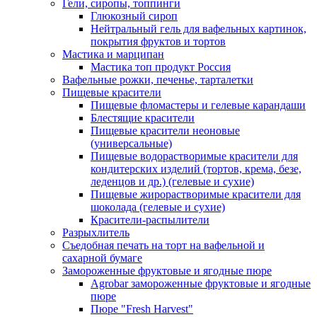
Гели, сиропы, топпинги
Глюкозный сироп
Нейтральный гель для вафельных картинок,
покрытия фруктов и тортов
Мастика и марципан
Мастика топ продукт Россия
Вафельные рожки, печенье, тарталетки
Пищевые красители
Пищевые фломастеры и гелевые карандаши
Блестящие красители
Пищевые красители неоновые
(универсальные)
Пищевые водорастворимые красители для
кондитерских изделий (тортов, крема, безе,
леденцов и др.) (гелевые и сухие)
Пищевые жирорастворимые красители для
шоколада (гелевые и сухие)
Красители-распылители
Разрыхлитель
Съедобная печать на торт на вафельной и
сахарной бумаге
Замороженные фруктовые и ягодные пюре
Agrobar замороженные фруктовые и ягодные
пюре
Пюре "Fresh Harvest"