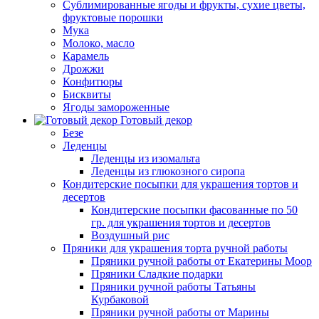
Сублимированные ягоды и фрукты, сухие цветы,
фруктовые порошки
Мука
Молоко, масло
Карамель
Дрожжи
Конфитюры
Бисквиты
Ягоды замороженные
Готовый декор
Безе
Леденцы
Леденцы из изомальта
Леденцы из глюкозного сиропа
Кондитерские посыпки для украшения тортов и
десертов
Кондитерские посыпки фасованные по 50
гр. для украшения тортов и десертов
Воздушный рис
Пряники для украшения торта ручной работы
Пряники ручной работы от Екатерины Моор
Пряники Сладкие подарки
Пряники ручной работы Татьяны
Курбаковой
Пряники ручной работы от Марины