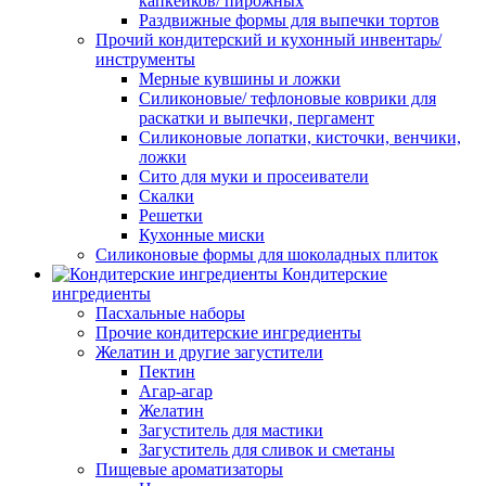
капкейков/ пирожных
Раздвижные формы для выпечки тортов
Прочий кондитерский и кухонный инвентарь/
инструменты
Мерные кувшины и ложки
Силиконовые/ тефлоновые коврики для
раскатки и выпечки, пергамент
Силиконовые лопатки, кисточки, венчики,
ложки
Сито для муки и просеиватели
Скалки
Решетки
Кухонные миски
Силиконовые формы для шоколадных плиток
Кондитерские
ингредиенты
Пасхальные наборы
Прочие кондитерские ингредиенты
Желатин и другие загустители
Пектин
Агар-агар
Желатин
Загуститель для мастики
Загуститель для сливок и сметаны
Пищевые ароматизаторы