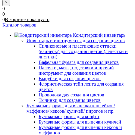
0
0
0
В корзине
пока
пусто
Каталог товаров
Кондитерский инвентарь
Инвентарь и инструменты для создания цветов
Силиконовые и пластиковые оттиски
(вайнеры) для создания цветов (лепестки и
листики)
Вафельная бумага для создания цветов
Палочки, маты, подставки и прочий
инструмент для создания цветов
Вырубки для создания цветов
Флористическая тейп лента для создания
цветов
Проволока для создания цветов
Тычинки для создания цветов
Бумажные формы для выпечки капкейков/
маффинов/ кексов/ куличей/ пирогов и пр.
Бумажные формы для конфет
Бумажные формы для выпечки куличей
Бумажные формы для выпечки кексов и
маффинов