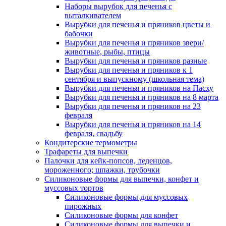
Наборы вырубок для печенья с
выталкивателем
Вырубки для печенья и пряников цветы и
бабочки
Вырубки для печенья и пряников звери/
животные, рыбы, птицы
Вырубки для печенья и пряников разные
Вырубки для печенья и пряников к 1
сентября и выпускному (школьная тема)
Вырубки для печенья и пряников на Пасху
Вырубки для печенья и пряников на 8 марта
Вырубки для печенья и пряников на 23
февраля
Вырубки для печенья и пряников на 14
февраля, свадьбу
Кондитерские термометры
Трафареты для выпечки
Палочки для кейк-попсов, леденцов,
мороженного; шпажки, трубочки
Силиконовые формы для выпечки, конфет и
муссовых тортов
Силиконовые формы для муссовых
пирожных
Силиконовые формы для конфет
Силиконовые формы для выпечки и