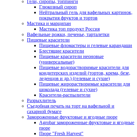
Гели, сиропы, топпинги
Глюкозный сироп
Нейтральный гель для вафельных картинок,
покрытия фруктов и тортов
Мастика и марципан
Мастика топ продукт Россия
Вафельные рожки, печенье, тарталетки
Пищевые красители
Пищевые фломастеры и гелевые карандаши
Блестящие красители
Пищевые красители неоновые
(универсальные)
Пищевые водорастворимые красители для
кондитерских изделий (тортов, крема, безе,
леденцов и др.) (гелевые и сухие)
Пищевые жирорастворимые красители для
шоколада (гелевые и сухие)
Красители-распылители
Разрыхлитель
Съедобная печать на торт на вафельной и
сахарной бумаге
Замороженные фруктовые и ягодные пюре
Agrobar замороженные фруктовые и ягодные
пюре
Пюре "Fresh Harvest"