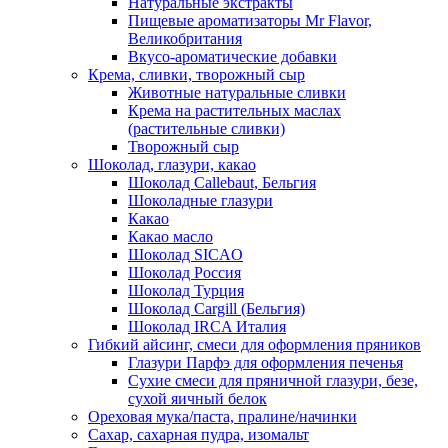
Натуральные экстракты
Пищевые ароматизаторы Mr Flavor,
Великобритания
Вкусо-ароматические добавки
Крема, сливки, творожный сыр
Животные натуральные сливки
Крема на растительных маслах
(растительные сливки)
Творожный сыр
Шоколад, глазури, какао
Шоколад Callebaut, Бельгия
Шоколадные глазури
Какао
Какао масло
Шоколад SICAO
Шоколад Россия
Шоколад Турция
Шоколад Cargill (Бельгия)
Шоколад IRCA Италия
Гибкий айсинг, смеси для оформления пряников
Глазури Парфэ для оформления печенья
Сухие смеси для пряничной глазури, безе,
сухой яичный белок
Ореховая мука/паста, пралине/начинки
Сахар, сахарная пудра, изомальт