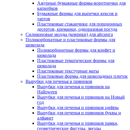
Ажурные бумажные формы-воротнички для
капкейков
Бумажные формы для выпечки кексов и
тартов
Пластиковые стаканчики для порционных
десертов, креманки, одноразовая посуда
Силиконовые молды (коврики) для айсинга
Поликорбонатные и пластиковые формы для
шоколада
Поликорбонатные формы для конфет и
шоколада
Пластиковые тематические формы для
шоколада
Пластиковые текстурные маты
Пластиковые формы для шоколадных плиток
Вырубки для печенья и пряников
Вырубки для печенья и пряников на
Halloween
Вырубки для печенья и пряников на Новый
год
Вырубки для печенья и пряников цифры
Вырубки для печенья и пряников буквы и
алфавит
Вырубки для печенья и пряников рамки,
геометрические фигуры, звезды