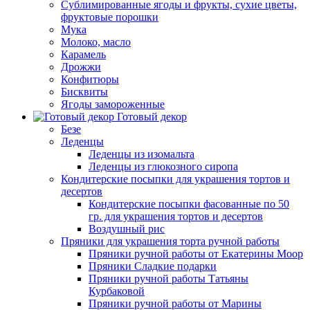
Сублимированные ягоды и фрукты, сухие цветы,
фруктовые порошки
Мука
Молоко, масло
Карамель
Дрожжи
Конфитюры
Бисквиты
Ягоды замороженные
Готовый декор
Безе
Леденцы
Леденцы из изомальта
Леденцы из глюкозного сиропа
Кондитерские посыпки для украшения тортов и
десертов
Кондитерские посыпки фасованные по 50
гр. для украшения тортов и десертов
Воздушный рис
Пряники для украшения торта ручной работы
Пряники ручной работы от Екатерины Моор
Пряники Сладкие подарки
Пряники ручной работы Татьяны
Курбаковой
Пряники ручной работы от Марины