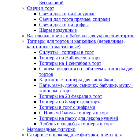
Беспаловой
Свечи в торт
Свечи для торта фигурные
Свечи для торта прямые, спирали
Свечи для торта цифры
Шары воздушные
Вафельные цветы и бабочки для украшения тортов
Топперы для тортов и капкейков (деревянные,
картонные, пластиковые)
Силуэты - топперы в торт
Топперы на Halloween в торт
Топперы на 1 сентября в торт
С днем рождения и с юбилеем - топперы для
тортов
Картонные топперы для капкейков
Папе, маме, дочке, сыночку, бабушке, мужу -
топперы в торт
Топперы на 23 февраля в торт
Топперы на 8 марта для торта
Топперы в торт с цифрами
С Новым Годом - топперы в торт
Топперы на пасху для декора куличей
Любовь и свадьба - топперы в торт
Мармеладные фигурки
Сахарные и шоколадные фигурки, цветы для