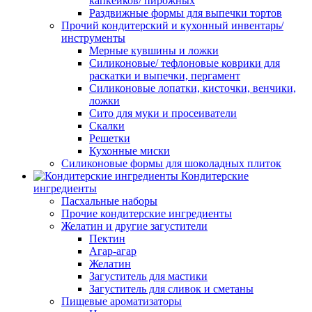
капкейков/ пирожных
Раздвижные формы для выпечки тортов
Прочий кондитерский и кухонный инвентарь/
инструменты
Мерные кувшины и ложки
Силиконовые/ тефлоновые коврики для
раскатки и выпечки, пергамент
Силиконовые лопатки, кисточки, венчики,
ложки
Сито для муки и просеиватели
Скалки
Решетки
Кухонные миски
Силиконовые формы для шоколадных плиток
Кондитерские
ингредиенты
Пасхальные наборы
Прочие кондитерские ингредиенты
Желатин и другие загустители
Пектин
Агар-агар
Желатин
Загуститель для мастики
Загуститель для сливок и сметаны
Пищевые ароматизаторы