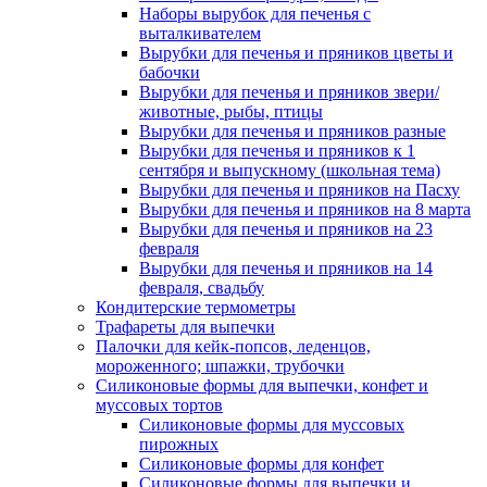
Наборы вырубок для печенья с
выталкивателем
Вырубки для печенья и пряников цветы и
бабочки
Вырубки для печенья и пряников звери/
животные, рыбы, птицы
Вырубки для печенья и пряников разные
Вырубки для печенья и пряников к 1
сентября и выпускному (школьная тема)
Вырубки для печенья и пряников на Пасху
Вырубки для печенья и пряников на 8 марта
Вырубки для печенья и пряников на 23
февраля
Вырубки для печенья и пряников на 14
февраля, свадьбу
Кондитерские термометры
Трафареты для выпечки
Палочки для кейк-попсов, леденцов,
мороженного; шпажки, трубочки
Силиконовые формы для выпечки, конфет и
муссовых тортов
Силиконовые формы для муссовых
пирожных
Силиконовые формы для конфет
Силиконовые формы для выпечки и