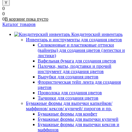
0
0
0
В корзине
пока
пусто
Каталог товаров
Кондитерский инвентарь
Инвентарь и инструменты для создания цветов
Силиконовые и пластиковые оттиски
(вайнеры) для создания цветов (лепестки и
листики)
Вафельная бумага для создания цветов
Палочки, маты, подставки и прочий
инструмент для создания цветов
Вырубки для создания цветов
Флористическая тейп лента для создания
цветов
Проволока для создания цветов
Тычинки для создания цветов
Бумажные формы для выпечки капкейков/
маффинов/ кексов/ куличей/ пирогов и пр.
Бумажные формы для конфет
Бумажные формы для выпечки куличей
Бумажные формы для выпечки кексов и
маффинов