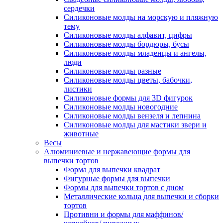
сердечки
Силиконовые молды на морскую и пляжную
тему
Силиконовые молды алфавит, цифры
Силиконовые молды бордюры, бусы
Силиконовые молды младенцы и ангелы,
люди
Силиконовые молды разные
Силиконовые молды цветы, бабочки,
листики
Силиконовые формы для 3D фигурок
Силиконовые молды новогодние
Силиконовые молды вензеля и лепнина
Силиконовые молды для мастики звери и
животные
Весы
Алюминиевые и нержавеющие формы для
выпечки тортов
Форма для выпечки квадрат
Фигурные формы для выпечки
Формы для выпечки тортов с дном
Металлические кольца для выпечки и сборки
тортов
Противни и формы для маффинов/