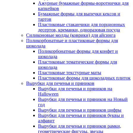
Ажурные бумажные формы-воротнички для
капкейков
Бумажные формы для выпечки кексов и
тартов
Пластиковые стаканчики для порционных
десертов, креманки, одноразовая посуда
Силиконовые молды (коврики) для айсинга
Поликорбонатные и пластиковые формы для
шоколада
Поликорбонатные формы для конфет и
шоколада
Пластиковые тематические формы для
шоколада
Пластиковые текстурные маты
Пластиковые формы для шоколадных плиток
Вырубки для печенья и пряников
Вырубки для печенья и пряников на
Halloween
Вырубки для печенья и пряников на Новый
год
Вырубки для печенья и пряников цифры
Вырубки для печенья и пряников буквы и
алфавит
Вырубки для печенья и пряников рамки,
геометрические фигуры, звезды