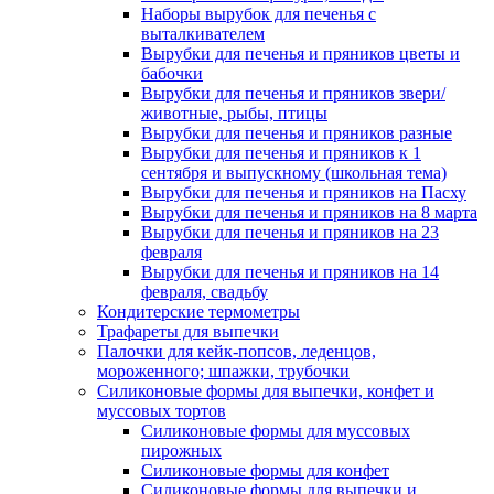
Наборы вырубок для печенья с
выталкивателем
Вырубки для печенья и пряников цветы и
бабочки
Вырубки для печенья и пряников звери/
животные, рыбы, птицы
Вырубки для печенья и пряников разные
Вырубки для печенья и пряников к 1
сентября и выпускному (школьная тема)
Вырубки для печенья и пряников на Пасху
Вырубки для печенья и пряников на 8 марта
Вырубки для печенья и пряников на 23
февраля
Вырубки для печенья и пряников на 14
февраля, свадьбу
Кондитерские термометры
Трафареты для выпечки
Палочки для кейк-попсов, леденцов,
мороженного; шпажки, трубочки
Силиконовые формы для выпечки, конфет и
муссовых тортов
Силиконовые формы для муссовых
пирожных
Силиконовые формы для конфет
Силиконовые формы для выпечки и