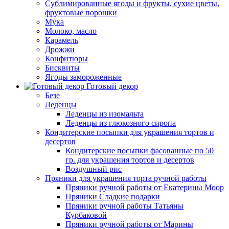
Сублимированные ягоды и фрукты, сухие цветы,
фруктовые порошки
Мука
Молоко, масло
Карамель
Дрожжи
Конфитюры
Бисквиты
Ягоды замороженные
Готовый декор
Безе
Леденцы
Леденцы из изомальта
Леденцы из глюкозного сиропа
Кондитерские посыпки для украшения тортов и
десертов
Кондитерские посыпки фасованные по 50
гр. для украшения тортов и десертов
Воздушный рис
Пряники для украшения торта ручной работы
Пряники ручной работы от Екатерины Моор
Пряники Сладкие подарки
Пряники ручной работы Татьяны
Курбаковой
Пряники ручной работы от Марины