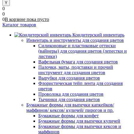
0
0
0
В корзине
пока
пусто
Каталог товаров
Кондитерский инвентарь
Инвентарь и инструменты для создания цветов
Силиконовые и пластиковые оттиски
(вайнеры) для создания цветов (лепестки и
листики)
Вафельная бумага для создания цветов
Палочки, маты, подставки и прочий
инструмент для создания цветов
Вырубки для создания цветов
Флористическая тейп лента для создания
цветов
Проволока для создания цветов
Тычинки для создания цветов
Бумажные формы для выпечки капкейков/
маффинов/ кексов/ куличей/ пирогов и пр.
Бумажные формы для конфет
Бумажные формы для выпечки куличей
Бумажные формы для выпечки кексов и
маффинов