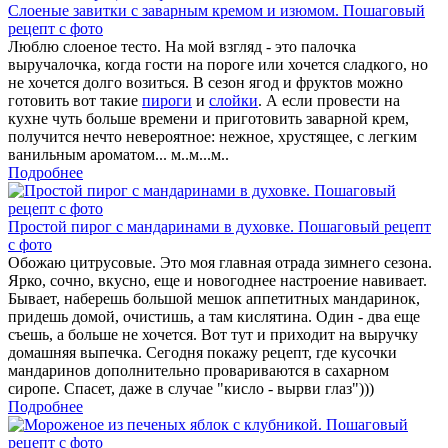
Слоеные завитки с заварным кремом и изюмом. Пошаговый
рецепт с фото
Люблю слоеное тесто. На мой взгляд - это палочка
выручалочка, когда гости на пороге или хочется сладкого, но
не хочется долго возиться. В сезон ягод и фруктов можно
готовить вот такие
пироги
и
слойки
. А если провести на
кухне чуть больше времени и приготовить заварной крем,
получится нечто невероятное: нежное, хрустящее, с легким
ванильным ароматом... м..м...м..
Подробнее
Простой пирог с мандаринами в духовке. Пошаговый рецепт
с фото
Обожаю цитрусовые. Это моя главная отрада зимнего сезона.
Ярко, сочно, вкусно, еще и новогоднее настроение навивает.
Бывает, наберешь большой мешок аппетитных мандаринок,
придешь домой, очистишь, а там кислятина. Один - два еще
съешь, а больше не хочется. Вот тут и приходит на выручку
домашняя выпечка. Сегодня покажу рецепт, где кусочки
мандаринов дополнительно провариваются в сахарном
сиропе. Спасет, даже в случае "кисло - вырви глаз")))
Подробнее