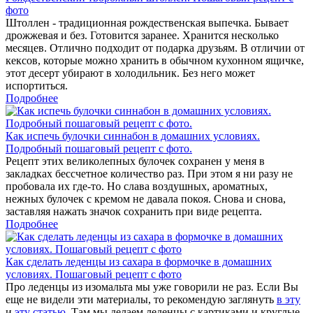
фото
Штоллен - традиционная рождественская выпечка. Бывает
дрожжевая и без. Готовится заранее. Хранится несколько
месяцев. Отлично подходит от подарка друзьям. В отличии от
кексов, которые можно хранить в обычном кухонном ящичке,
этот десерт убирают в холодильник. Без него может
испортиться.
Подробнее
Как испечь булочки синнабон в домашних условиях.
Подробный пошаговый рецепт с фото.
Рецепт этих великолепных булочек сохранен у меня в
закладках бессчетное количество раз. При этом я ни разу не
пробовала их где-то. Но слава воздушных, ароматных,
нежных булочек с кремом не давала покоя. Снова и снова,
заставляя нажать значок сохранить при виде рецепта.
Подробнее
Как сделать леденцы из сахара в формочке в домашних
условиях. Пошаговый рецепт с фото
Про леденцы из изомальта мы уже говорили не раз. Если Вы
еще не видели эти материалы, то рекомендую заглянуть
в эту
и
эту статью
. Там мы делаем леденцы с картиками и круглые