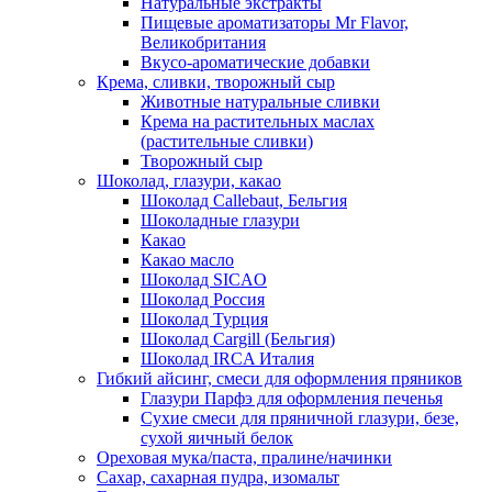
Натуральные экстракты
Пищевые ароматизаторы Mr Flavor,
Великобритания
Вкусо-ароматические добавки
Крема, сливки, творожный сыр
Животные натуральные сливки
Крема на растительных маслах
(растительные сливки)
Творожный сыр
Шоколад, глазури, какао
Шоколад Callebaut, Бельгия
Шоколадные глазури
Какао
Какао масло
Шоколад SICAO
Шоколад Россия
Шоколад Турция
Шоколад Cargill (Бельгия)
Шоколад IRCA Италия
Гибкий айсинг, смеси для оформления пряников
Глазури Парфэ для оформления печенья
Сухие смеси для пряничной глазури, безе,
сухой яичный белок
Ореховая мука/паста, пралине/начинки
Сахар, сахарная пудра, изомальт