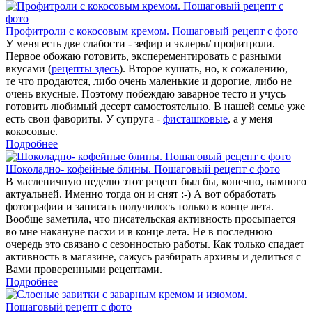
Профитроли с кокосовым кремом. Пошаговый рецепт с фото
У меня есть две слабости - зефир и эклеры/ профитроли.
Первое обожаю готовить, эксперементировать с разными
вкусами (
рецепты здесь
). Второе кушать, но, к сожалению,
те что продаются, либо очень маленькие и дорогие, либо не
очень вкусные. Поэтому побеждаю заварное тесто и учусь
готовить любимый десерт самостоятельно. В нашей семье уже
есть свои фавориты. У супруга -
фисташковые
, а у меня
кокосовые.
Подробнее
Шоколадно- кофейные блины. Пошаговый рецепт с фото
В масленичную неделю этот рецепт был бы, конечно, намного
актуальней. Именно тогда он и снят :-) А вот обработать
фотографии и записать получилось только в конце лета.
Вообще заметила, что писательская активность просыпается
во мне накануне пасхи и в конце лета. Не в последнюю
очередь это связано с сезонностью работы. Как только спадает
активность в магазине, сажусь разбирать архивы и делиться с
Вами проверенными рецептами.
Подробнее