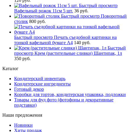
120 руб.
Быстрый просмотр
Вафельный рожок 11см 5 шт.
36 руб.
Быстрый просмотр
Поворотный
столик
800 руб.
Быстрый просмотр
Печать съедобной картинки на
тонкой вафельной бумаге А4
140 руб.
Быстрый
просмотр
Крем (растительные сливки) Шантипак, 1л
350 руб.
Каталог
Кондитерский инвентарь
Кондитерские ингредиенты
Готовый декор
Коробки для тортов, кондитерская упаковка, подложки
Товары для фуд фото (фотофоны и декоративные
подставки)
Наши предложения
Новинки
Хиты продаж