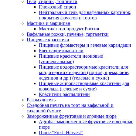
Гели, сиропы, топпинги
Глюкозный сироп
Нейтральный гель для вафельных картинок,
покрытия фруктов и тортов
Мастика и марципан
Мастика топ продукт Россия
Вафельные рожки, печенье, тарталетки
Пищевые красители
Пищевые фломастеры и гелевые карандаши
Блестящие красители
Пищевые красители неоновые
(универсальные)
Пищевые водорастворимые красители для
кондитерских изделий (тортов, крема, безе,
леденцов и др.) (гелевые и сухие)
Пищевые жирорастворимые красители для
шоколада (гелевые и сухие)
Красители-распылители
Разрыхлитель
Съедобная печать на торт на вафельной и
сахарной бумаге
Замороженные фруктовые и ягодные пюре
Agrobar замороженные фруктовые и ягодные
пюре
Пюре "Fresh Harvest"