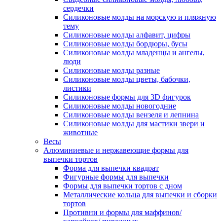
сердечки
Силиконовые молды на морскую и пляжную
тему
Силиконовые молды алфавит, цифры
Силиконовые молды бордюры, бусы
Силиконовые молды младенцы и ангелы,
люди
Силиконовые молды разные
Силиконовые молды цветы, бабочки,
листики
Силиконовые формы для 3D фигурок
Силиконовые молды новогодние
Силиконовые молды вензеля и лепнина
Силиконовые молды для мастики звери и
животные
Весы
Алюминиевые и нержавеющие формы для
выпечки тортов
Форма для выпечки квадрат
Фигурные формы для выпечки
Формы для выпечки тортов с дном
Металлические кольца для выпечки и сборки
тортов
Противни и формы для маффинов/