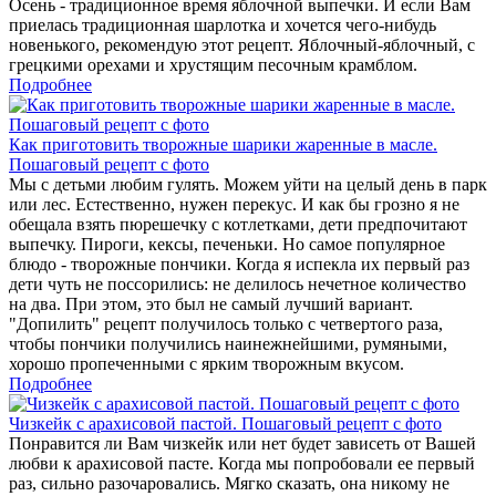
Осень - традиционное время яблочной выпечки. И если Вам
приелась традиционная шарлотка и хочется чего-нибудь
новенького, рекомендую этот рецепт. Яблочный-яблочный, с
грецкими орехами и хрустящим песочным крамблом.
Подробнее
Как приготовить творожные шарики жаренные в масле.
Пошаговый рецепт с фото
Мы с детьми любим гулять. Можем уйти на целый день в парк
или лес. Естественно, нужен перекус. И как бы грозно я не
обещала взять пюрешечку с котлетками, дети предпочитают
выпечку. Пироги, кексы, печеньки. Но самое популярное
блюдо - творожные пончики. Когда я испекла их первый раз
дети чуть не поссорились: не делилось нечетное количество
на два. При этом, это был не самый лучший вариант.
"Допилить" рецепт получилось только с четвертого раза,
чтобы пончики получились наинежнейшими, румяными,
хорошо пропеченными с ярким творожным вкусом.
Подробнее
Чизкейк с арахисовой пастой. Пошаговый рецепт с фото
Понравится ли Вам чизкейк или нет будет зависеть от Вашей
любви к арахисовой пасте. Когда мы попробовали ее первый
раз, сильно разочаровались. Мягко сказать, она никому не