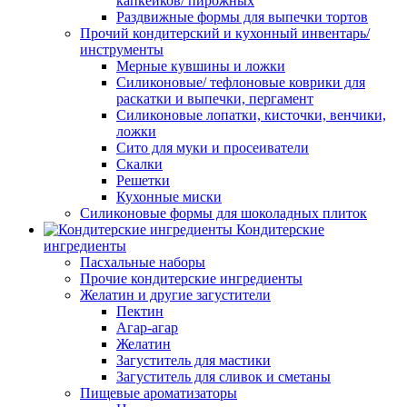
капкейков/ пирожных
Раздвижные формы для выпечки тортов
Прочий кондитерский и кухонный инвентарь/
инструменты
Мерные кувшины и ложки
Силиконовые/ тефлоновые коврики для
раскатки и выпечки, пергамент
Силиконовые лопатки, кисточки, венчики,
ложки
Сито для муки и просеиватели
Скалки
Решетки
Кухонные миски
Силиконовые формы для шоколадных плиток
Кондитерские
ингредиенты
Пасхальные наборы
Прочие кондитерские ингредиенты
Желатин и другие загустители
Пектин
Агар-агар
Желатин
Загуститель для мастики
Загуститель для сливок и сметаны
Пищевые ароматизаторы