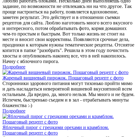
Люблю работать блоками. Несколько дней выполняешь одно
задание, по возможности не отвлекаясь ни на что другое. Так
проще настроиться на работу, появляется вдохновение,
заметен результат. Это действует и в отношении съемки
рецептов для сайта. Люблю наготовить много всего вкусного
и интересного, потом обрабатывать фото, кормя домашних
чем-то простым и быстрым. Вот только жизнь не стоит на
месте и вносит свои коррективы. Появляются срочные дела,
праздники к которым нужны тематические рецепты. Отснятое
копится в папке "разобрать". Решила в этом году почистить
хвосты и опубликовать наконец все, что в ней накопилось.
Начну с яблочного пирога.
Подробнее
Жареный вишневый пирожок. Пошаговый рецепт с фото
Сторонники здорового питания могут тихонько пройти мимо
и дать насладиться невероятной вишневой вкуснятиной всем
остальным. Да вредно, да, много нельзя. Мы много и не будем.
Испечем, быстренько съедим и в зал - отрабатывать минуты
блаженства :-)
Подробнее
Яблочный пирог с грецкими орехами и крамблом.
Пошаговый рецепт с фото