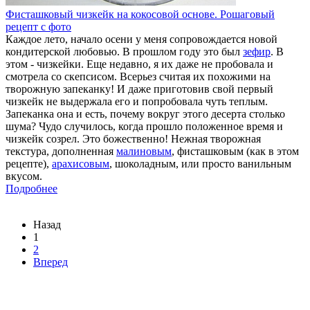
Фисташковый чизкейк на кокосовой основе. Рошаговый
рецепт с фото
Каждое лето, начало осени у меня сопровождается новой
кондитерской любовью. В прошлом году это был
зефир
. В
этом - чизкейки. Еще недавно, я их даже не пробовала и
смотрела со скепсисом. Всерьез считая их похожими на
творожную запеканку! И даже приготовив свой первый
чизкейк не выдержала его и попробовала чуть теплым.
Запеканка она и есть, почему вокруг этого десерта столько
шума? Чудо случилось, когда прошло положенное время и
чизкейк созрел. Это божественно! Нежная творожная
текстура, дополненная
малиновым
, фисташковым (как в этом
рецепте),
арахисовым
, шоколадным, или просто ванильным
вкусом.
Подробнее
Назад
1
2
Вперед