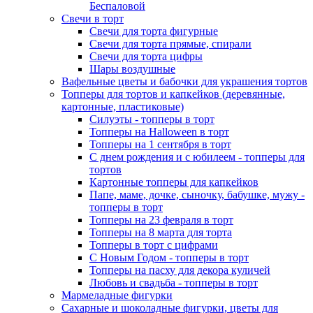
Беспаловой
Свечи в торт
Свечи для торта фигурные
Свечи для торта прямые, спирали
Свечи для торта цифры
Шары воздушные
Вафельные цветы и бабочки для украшения тортов
Топперы для тортов и капкейков (деревянные,
картонные, пластиковые)
Силуэты - топперы в торт
Топперы на Halloween в торт
Топперы на 1 сентября в торт
С днем рождения и с юбилеем - топперы для
тортов
Картонные топперы для капкейков
Папе, маме, дочке, сыночку, бабушке, мужу -
топперы в торт
Топперы на 23 февраля в торт
Топперы на 8 марта для торта
Топперы в торт с цифрами
С Новым Годом - топперы в торт
Топперы на пасху для декора куличей
Любовь и свадьба - топперы в торт
Мармеладные фигурки
Сахарные и шоколадные фигурки, цветы для